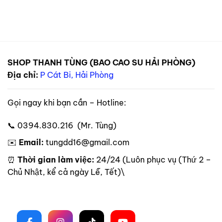
SHOP THANH TÙNG (BAO CAO SU HẢI PHÒNG)
Địa chỉ:
P Cát Bi, Hải Phòng
Gọi ngay khi bạn cần – Hotline:
📞 0394.830.216 (Mr. Tùng)
✉️
Email:
tungdd16@gmail.com
⏰
Thời gian làm việc:
24/24 (Luôn phục vụ (Thứ 2 –
Chủ Nhật, kể cả ngày Lễ, Tết)\
Theo dõi trên mạng xã hội