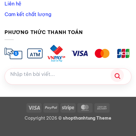
Liên hệ
Cam kết chất lượng
PHƯƠNG THỨC THANH TOÁN
Visa
PayPal
Stripe
MasterCard
Cash
On
Copyright 2026 ©
shopthanhtung Theme
Delivery