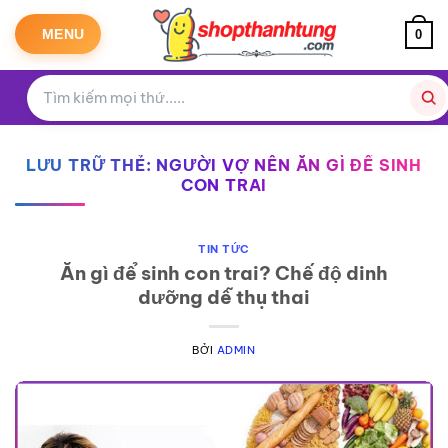
Bỏ
qua
MENU
0
nội
dung
LƯU TRỮ THẺ:
NGƯỜI VỢ NÊN ĂN GÌ ĐỂ SINH
CON TRAI
TIN TỨC
Ăn gì để sinh con trai? Chế độ dinh
dưỡng dễ thụ thai
BỞI
ADMIN