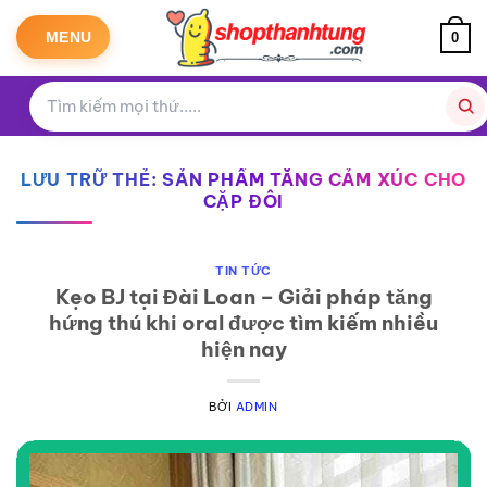
Bỏ
qua
MENU
0
nội
dung
LƯU TRỮ THẺ:
SẢN PHẨM TĂNG CẢM XÚC CHO
CẶP ĐÔI
TIN TỨC
Kẹo BJ tại Đài Loan – Giải pháp tăng
hứng thú khi oral được tìm kiếm nhiều
hiện nay
BỞI
ADMIN