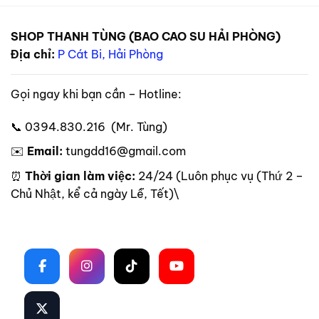
SHOP THANH TÙNG (BAO CAO SU HẢI PHÒNG)
Địa chỉ:
P Cát Bi, Hải Phòng
Gọi ngay khi bạn cần – Hotline:
📞 0394.830.216 (Mr. Tùng)
✉️
Email:
tungdd16@gmail.com
⏰
Thời gian làm việc:
24/24 (Luôn phục vụ (Thứ 2 –
Chủ Nhật, kể cả ngày Lễ, Tết)\
Theo dõi trên mạng xã hội