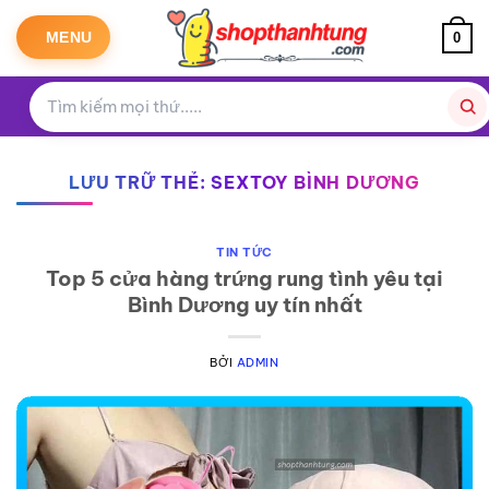
Bỏ
qua
MENU
0
nội
dung
LƯU TRỮ THẺ:
SEXTOY BÌNH DƯƠNG
TIN TỨC
Top 5 cửa hàng trứng rung tình yêu tại
Bình Dương uy tín nhất
BỞI
ADMIN