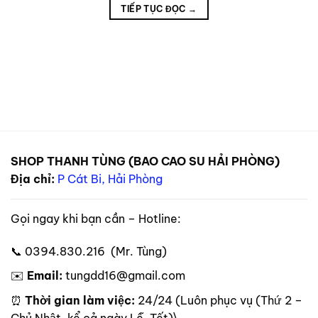
TIẾP TỤC ĐỌC
→
SHOP THANH TÙNG (BAO CAO SU HẢI PHÒNG)
Địa chỉ:
P Cát Bi, Hải Phòng
Gọi ngay khi bạn cần – Hotline:
📞 0394.830.216 (Mr. Tùng)
✉️
Email:
tungdd16@gmail.com
⏰
Thời gian làm việc:
24/24 (Luôn phục vụ (Thứ 2 –
Chủ Nhật, kể cả ngày Lễ, Tết)\