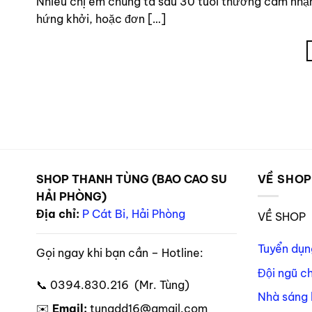
Nhiều chị em chúng ta sau 30 tuổi thường cảm nhận r
hứng khởi, hoặc đơn […]
SHOP THANH TÙNG (BAO CAO SU
VỀ SHO
HẢI PHÒNG)
Địa chỉ:
P Cát Bi, Hải Phòng
VỀ SHOP
Tuyển dụn
Gọi ngay khi bạn cần – Hotline:
Đội ngũ c
📞 0394.830.216 (Mr. Tùng)
Nhà sáng 
✉️
Email:
tungdd16@gmail.com