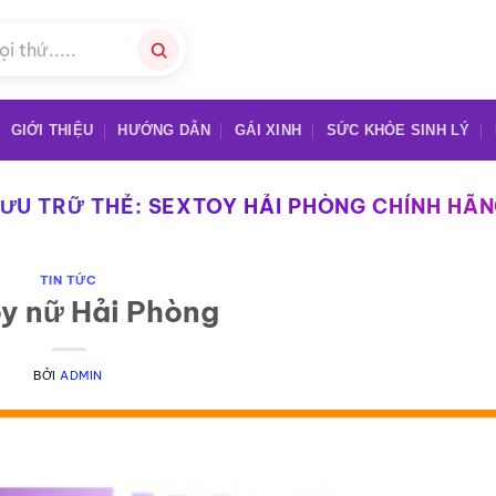
GIỚI THIỆU
HƯỚNG DẪN
GÁI XINH
SỨC KHỎE SINH LÝ
ƯU TRỮ THẺ:
SEXTOY HẢI PHÒNG CHÍNH HÃ
TIN TỨC
y nữ Hải Phòng
BỞI
ADMIN