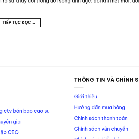
õ sự thay đổi trong đời sống tình dục: đôi khi mệt mỏi, đôi
TIẾP TỤC ĐỌC
→
P
THÔNG TIN VÀ CHÍNH 
Giới thiệu
Hướng dẫn mua hàng
g ctv bán bao cao su
Chính sách thanh toán
huyên gia
Chính sách vận chuyển
lập CEO