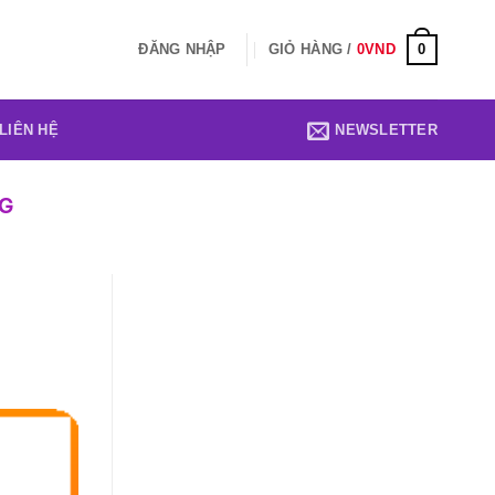
0
ĐĂNG NHẬP
GIỎ HÀNG /
0
VND
LIÊN HỆ
NEWSLETTER
NG