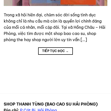
Trong xã hội hiện đại, chăm sóc đời sống tình dục
không chỉ là nhu cầu mà còn là quyền lợi chính đáng
của mỗi cá nhân, mỗi cặp đôi. Tại xã Hồng Châu – Hải
Phòng, việc tìm được một shop bao cao su, shop
phòng the hay shop người lớn uy tín vẫn […]
TIẾP TỤC ĐỌC
→
SHOP THANH TÙNG (BAO CAO SU HẢI PHÒNG)
Địa chỉ:
P Cát Bi, Hải Phòng