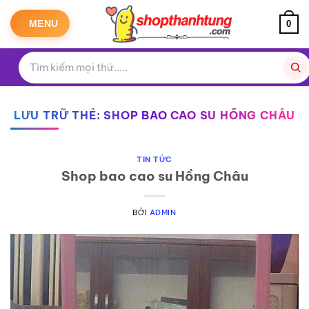
Bỏ
qua
MENU
0
nội
dung
LƯU TRỮ THẺ:
SHOP BAO CAO SU HỒNG CHÂU
TIN TỨC
Shop bao cao su Hồng Châu
BỞI
ADMIN