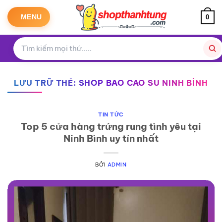
Bỏ
qua
MENU
0
nội
dung
LƯU TRỮ THẺ:
SHOP BAO CAO SU NINH BÌNH
TIN TỨC
Top 5 cửa hàng trứng rung tình yêu tại
Ninh Bình uy tín nhất
BỞI
ADMIN