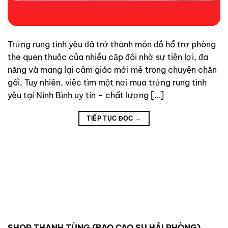
Trứng rung tình yêu đã trở thành món đồ hỗ trợ phòng
the quen thuộc của nhiều cặp đôi nhờ sự tiện lợi, đa
năng và mang lại cảm giác mới mẻ trong chuyện chăn
gối. Tuy nhiên, việc tìm một nơi mua trứng rung tình
yêu tại Ninh Bình uy tín – chất lượng […]
TIẾP TỤC ĐỌC
→
SHOP THANH TÙNG (BAO CAO SU HẢI PHÒNG)