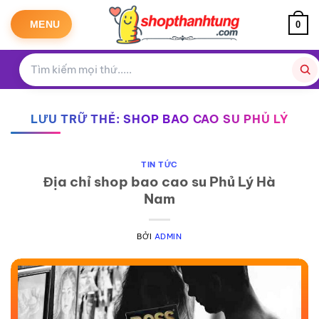
Bỏ
qua
MENU
0
nội
dung
LƯU TRỮ THẺ:
SHOP BAO CAO SU PHỦ LÝ
TIN TỨC
Địa chỉ shop bao cao su Phủ Lý Hà
Nam
BỞI
ADMIN