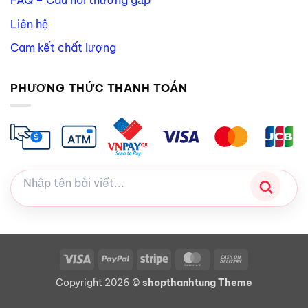
FAQ – Câu hỏi thường gặp
Liên hệ
Cam kết chất lượng
PHƯƠNG THỨC THANH TOÁN
Visa
PayPal
Stripe
MasterCard
Cash
On
Copyright 2026 ©
shopthanhtung Theme
Delivery