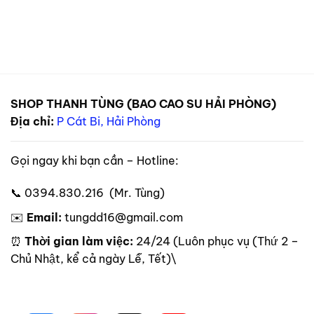
SHOP THANH TÙNG (BAO CAO SU HẢI PHÒNG)
Địa chỉ:
P Cát Bi, Hải Phòng
Gọi ngay khi bạn cần – Hotline:
📞 0394.830.216 (Mr. Tùng)
✉️
Email:
tungdd16@gmail.com
⏰
Thời gian làm việc:
24/24 (Luôn phục vụ (Thứ 2 –
Chủ Nhật, kể cả ngày Lễ, Tết)\
Theo dõi trên mạng xã hội