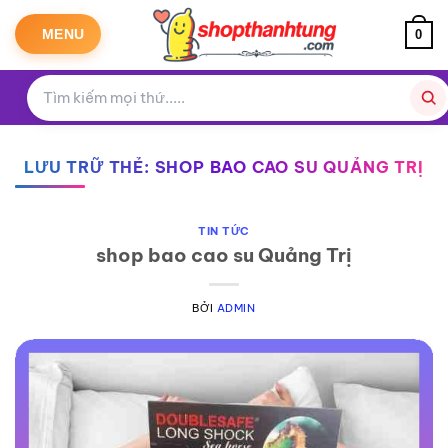
Bỏ
qua
MENU
0
nội
dung
LƯU TRỮ THẺ:
SHOP BAO CAO SU QUẢNG TRỊ
TIN TỨC
shop bao cao su Quảng Trị
BỞI
ADMIN