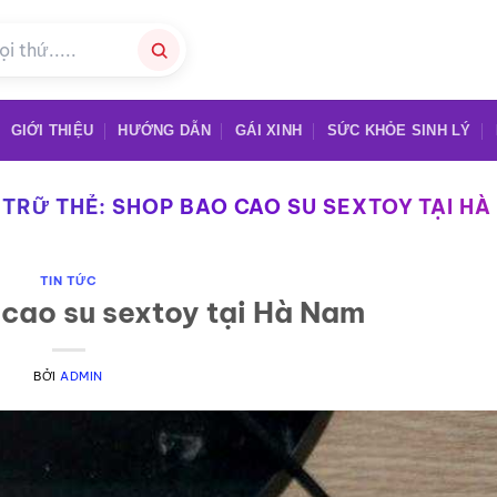
GIỚI THIỆU
HƯỚNG DẪN
GÁI XINH
SỨC KHỎE SINH LÝ
 TRỮ THẺ:
SHOP BAO CAO SU SEXTOY TẠI HÀ
TIN TỨC
cao su sextoy tại Hà Nam
BỞI
ADMIN