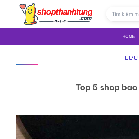
Bỏ
qua
nội
dung
HOME
LƯU
Top 5 shop bao 