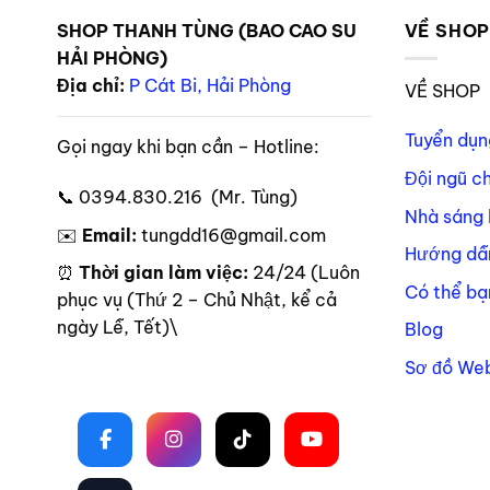
SHOP THANH TÙNG (BAO CAO SU
VỀ SHO
HẢI PHÒNG)
Địa chỉ:
P Cát Bi, Hải Phòng
VỀ SHOP
Tuyển dụn
Gọi ngay khi bạn cần – Hotline:
Đội ngũ c
📞 0394.830.216 (Mr. Tùng)
Nhà sáng 
✉️
Email:
tungdd16@gmail.com
Hướng dẫ
⏰
Thời gian làm việc:
24/24 (Luôn
Có thể bạ
phục vụ (Thứ 2 – Chủ Nhật, kể cả
ngày Lễ, Tết)\
Blog
Sơ đồ Web
Theo dõi trên mạng xã hội