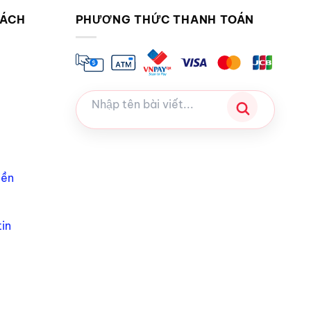
SÁCH
PHƯƠNG THỨC THANH TOÁN
iền
in