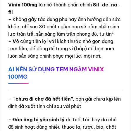
Vinix 100mg
là nhờ thành phần chính
Sil-de-na-
fil
– Không gây tác dụng phụ hay ảnh hưởng đến sức
khỏe, chỉ sau 30 phút ngậm bạn sẽ cảm nhận sinh
lực tràn trề, sẵn sàng lâm trận phong độ, tự tin*
–
V
ô cùng tiện lợi với kích thước nhỏ gọn dạng
tem film, dễ dàng để trong ví (bóp) để bạn nam
luôn sẵn sàng chinh phục mọi lúc, mọi nơi.
AI NÊN SỬ DỤNG TEM NGẬM VINIX
100MG
– “
chưa đi chợ đã hết tiền”
, bạn gái chưa kịp lên
đỉnh đã xuất tinh chỉ sau vài phút
–
Đàn ông bị yếu sinh lý
do tuổi tác hay do chế
độ sinh hoạt dùng nhiều thuoc la, rượu, bia, chất