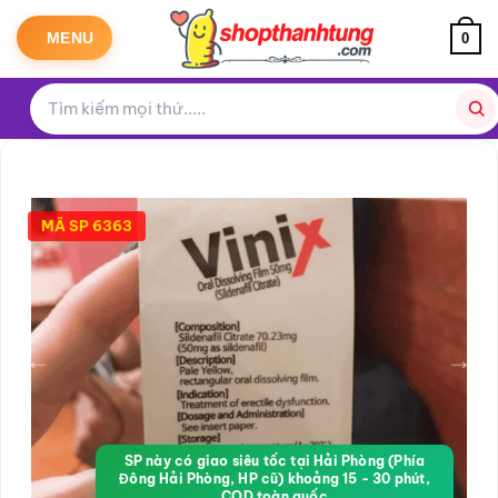
Bỏ
qua
MENU
0
nội
dung
MÃ SP 6363
SP này có giao siêu tốc tại Hải Phòng (Phía
Đông Hải Phòng, HP cũ) khoảng 15 - 30 phút,
COD toàn quốc