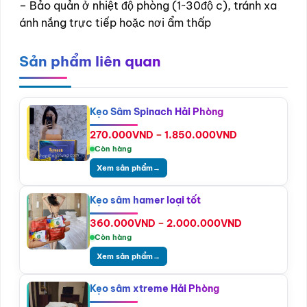
– Bảo quản ở nhiệt độ phòng (1~30độ c), tránh xa
ánh nắng trực tiếp hoặc nơi ẩm thấp
Sản phẩm liên quan
Kẹo Sâm Spinach Hải Phòng
Khoảng
270.000
VND
–
1.850.000
VND
giá:
Còn hàng
từ
Xem sản phẩm
→
270.000VND
đến
1.850.000VN
Kẹo sâm hamer loại tốt
Khoảng
360.000
VND
–
2.000.000
VND
giá:
Còn hàng
từ
Xem sản phẩm
→
360.000VND
đến
2.000.000V
Kẹo sâm xtreme Hải Phòng