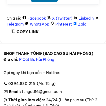
Chia sẻ:
Facebook
X (Twitter)
LinkedIn
Telegram
WhatsApp
Pinterest
Zalo
COPY LINK
SHOP THANH TÙNG (BAO CAO SU HẢI PHÒNG)
Địa chỉ:
P Cát Bi, Hải Phòng
Gọi ngay khi bạn cần – Hotline:
📞 0394.830.216 (Mr. Tùng)
✉️
Email:
tungdd16@gmail.com
⏰
Thời gian làm việc:
24/24 (Luôn phục vụ (Thứ 2 –
Chủ Nhật, kể cả ngày Lễ, Tết)\