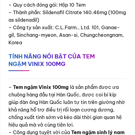
– Quy cách đóng gói: Hộp 10 Tem
– Thành phần: Sildenafil Citrate 140.46mg (100mg
as sildenadil)
– Công ty sản xuất: C.L.Farm., Ltd. 101, Ganae-
gil, Sinchang-myeon, Asan-si, Chungcheongnam,
Korea
TÍNH NĂNG NỔI BẬT CỦA TEM
NGẬM VINIX 100MG
–
Tem ngậm Vinix 100mg
là sản phẩm được ưa
chuộng hàng đầu tại Hàn Quốc, được coi bí kíp
giúp đàn ông Hàn Quốc luôn tự tin trên giường nhờ
khả năng hỗ trợ điều trị rối loạn cương dương,
chống xuất tinh sớm và kéo dài thời gian quan hệ
hiệu quả mà vô cùng tiện lợi.
– Công dụng tuyệt vời của
Tem ngậm sinh lý nam