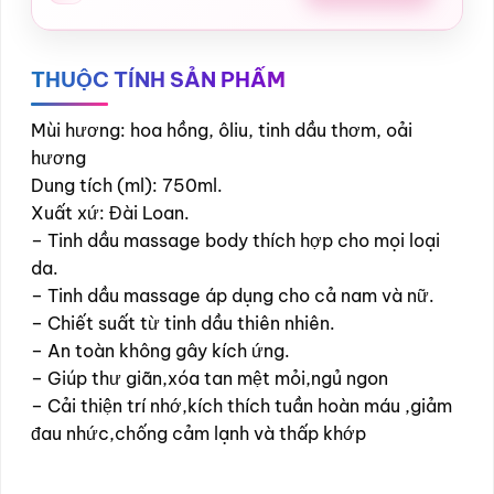
THUỘC TÍNH SẢN PHẨM
Mùi hương: hoa hồng, ôliu, tinh dầu thơm, oải
hương
Dung tích (ml): 750ml.
Xuất xứ: Đài Loan.
– Tinh dầu massage body thích hợp cho mọi loại
da.
– Tinh dầu massage áp dụng cho cả nam và nữ.
– Chiết suất từ tinh dầu thiên nhiên.
– An toàn không gây kích ứng.
– Giúp thư giãn,xóa tan mệt mỏi,ngủ ngon
– Cải thiện trí nhớ,kích thích tuần hoàn máu ,giảm
đau nhức,chống cảm lạnh và thấp khớp