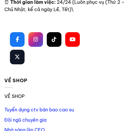
⏰
Thời gian làm việc:
24/24 (Luôn phục vụ (Thứ 2 –
Chủ Nhật, kể cả ngày Lễ, Tết)\
Theo dõi trên mạng xã hội
VỀ SHOP
VỀ SHOP
Tuyển dụng ctv bán bao cao su
Đội ngũ chuyên gia
Nhà sáng lập CEO