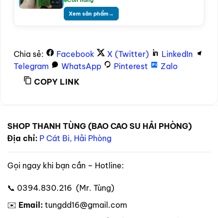
Xem sản phẩm
→
Chia sẻ:
Facebook
X (Twitter)
LinkedIn
Telegram
WhatsApp
Pinterest
Zalo
COPY LINK
SHOP THANH TÙNG (BAO CAO SU HẢI PHÒNG)
Địa chỉ:
P Cát Bi, Hải Phòng
Gọi ngay khi bạn cần – Hotline:
📞 0394.830.216 (Mr. Tùng)
✉️
Email:
tungdd16@gmail.com