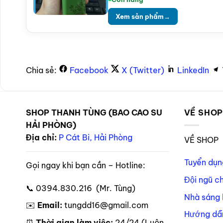
Xem sản phẩm
→
Chia sẻ:
Facebook
X (Twitter)
LinkedIn
SHOP THANH TÙNG (BAO CAO SU
VỀ SHO
HẢI PHÒNG)
Địa chỉ:
P Cát Bi, Hải Phòng
VỀ SHOP
Tuyển dụn
Gọi ngay khi bạn cần – Hotline:
Đội ngũ c
📞 0394.830.216 (Mr. Tùng)
Nhà sáng 
✉️
Email:
tungdd16@gmail.com
Hướng dẫ
⏰
Thời gian làm việc:
24/24 (Luôn