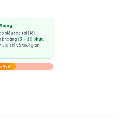
 Phòng
o siêu tốc tại Hải
ến khoảng
15 - 30 phút
.
 địa chỉ và thời gian
n 469