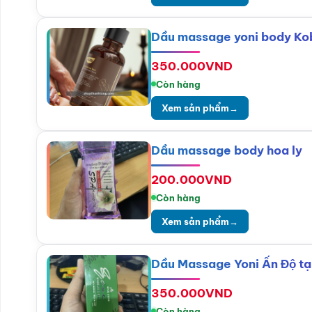
Dầu massage yoni body Kob
350.000
VND
Còn hàng
Xem sản phẩm
→
Dầu massage body hoa ly
200.000
VND
Còn hàng
Xem sản phẩm
→
Dầu Massage Yoni Ấn Độ tạ
350.000
VND
Còn hàng