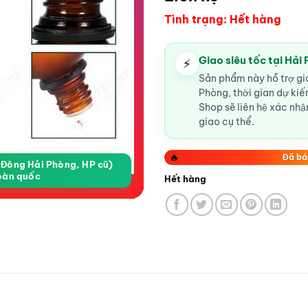
Tình trạng: Hết hàng
Giao siêu tốc tại Hải
⚡
Sản phẩm này hỗ trợ gia
Phòng, thời gian dự ki
Shop sẽ liên hệ xác nhận
giao cụ thể.
🔥
Đã bá
a Đông Hải Phòng, HP cũ)
oàn quốc
Hết hàng