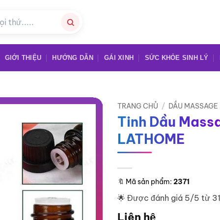
GIỚI THIỆU
HƯỚNG DẪN
GÁI XINH
SỨC KHỎE SINH LÝ
TRANG CHỦ
/
DẦU MASSAGE
Tinh Dầu Mass
LATHOME
🔖
Mã sản phẩm:
2371
🌟 Được đánh giá 5/5 từ 3
Liên hệ