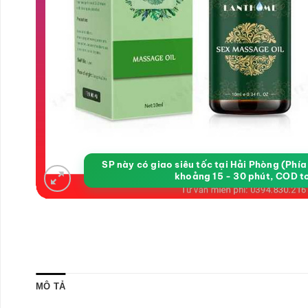
SP này có giao siêu tốc tại Hải Phòng (Phí
khoảng 15 - 30 phút, COD t
MÔ TẢ