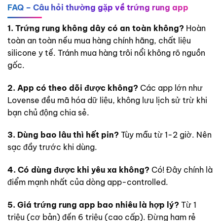
FAQ – Câu hỏi thường gặp về trứng rung app
1. Trứng rung không dây có an toàn không?
Hoàn
toàn an toàn nếu mua hàng chính hãng, chất liệu
silicone y tế. Tránh mua hàng trôi nổi không rõ nguồn
gốc.
2. App có theo dõi được không?
Các app lớn như
Lovense đều mã hóa dữ liệu, không lưu lịch sử trừ khi
bạn chủ động chia sẻ.
3. Dùng bao lâu thì hết pin?
Tùy mẫu từ 1-2 giờ. Nên
sạc đầy trước khi dùng.
4. Có dùng được khi yêu xa không?
Có! Đây chính là
điểm mạnh nhất của dòng app-controlled.
5. Giá trứng rung app bao nhiêu là hợp lý?
Từ 1
triệu (cơ bản) đến 6 triệu (cao cấp). Đừng ham rẻ