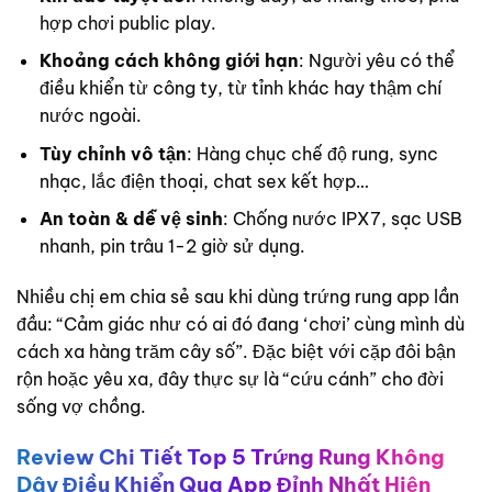
hợp chơi public play.
Khoảng cách không giới hạn
: Người yêu có thể
điều khiển từ công ty, từ tỉnh khác hay thậm chí
nước ngoài.
Tùy chỉnh vô tận
: Hàng chục chế độ rung, sync
nhạc, lắc điện thoại, chat sex kết hợp…
An toàn & dễ vệ sinh
: Chống nước IPX7, sạc USB
nhanh, pin trâu 1-2 giờ sử dụng.
Nhiều chị em chia sẻ sau khi dùng trứng rung app lần
đầu: “Cảm giác như có ai đó đang ‘chơi’ cùng mình dù
cách xa hàng trăm cây số”. Đặc biệt với cặp đôi bận
rộn hoặc yêu xa, đây thực sự là “cứu cánh” cho đời
sống vợ chồng.
Review Chi Tiết Top 5 Trứng Rung Không
Dây Điều Khiển Qua App Đỉnh Nhất Hiện