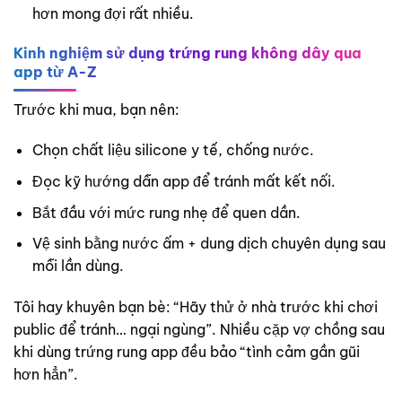
hơn mong đợi rất nhiều.
Kinh nghiệm sử dụng trứng rung không dây qua
app từ A-Z
Trước khi mua, bạn nên:
Chọn chất liệu silicone y tế, chống nước.
Đọc kỹ hướng dẫn app để tránh mất kết nối.
Bắt đầu với mức rung nhẹ để quen dần.
Vệ sinh bằng nước ấm + dung dịch chuyên dụng sau
mỗi lần dùng.
Tôi hay khuyên bạn bè: “Hãy thử ở nhà trước khi chơi
public để tránh… ngại ngùng”. Nhiều cặp vợ chồng sau
khi dùng trứng rung app đều bảo “tình cảm gần gũi
hơn hẳn”.