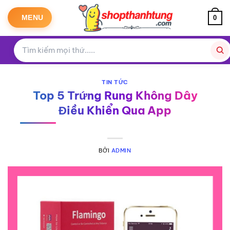
Bỏ
qua
MENU
0
nội
dung
TIN TỨC
Top 5 Trứng Rung Không Dây
Điều Khiển Qua App
BỞI
ADMIN