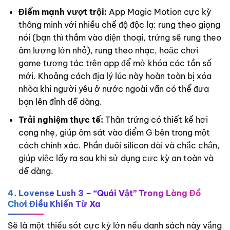
Điểm mạnh vượt trội:
App Magic Motion cực kỳ
thông minh với nhiều chế độ độc lạ: rung theo giọng
nói (bạn thì thầm vào điện thoại, trứng sẽ rung theo
âm lượng lớn nhỏ), rung theo nhạc, hoặc chơi
game tương tác trên app để mở khóa các tần số
mới. Khoảng cách địa lý lúc này hoàn toàn bị xóa
nhòa khi người yêu ở nước ngoài vẫn có thể đưa
bạn lên đỉnh dễ dàng.
Trải nghiệm thực tế:
Thân trứng có thiết kế hơi
cong nhẹ, giúp ôm sát vào điểm G bên trong một
cách chính xác. Phần đuôi silicon dài và chắc chắn,
giúp việc lấy ra sau khi sử dụng cực kỳ an toàn và
dễ dàng.
4. Lovense Lush 3 – “Quái Vật” Trong Làng Đồ
Chơi Điều Khiển Từ Xa
Sẽ là một thiếu sót cực kỳ lớn nếu danh sách này vắng