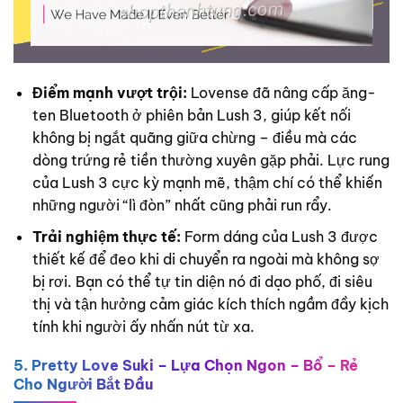
Điểm mạnh vượt trội:
Lovense đã nâng cấp ăng-
ten Bluetooth ở phiên bản Lush 3, giúp kết nối
không bị ngắt quãng giữa chừng – điều mà các
dòng trứng rẻ tiền thường xuyên gặp phải. Lực rung
của Lush 3 cực kỳ mạnh mẽ, thậm chí có thể khiến
những người “lì đòn” nhất cũng phải run rẩy.
Trải nghiệm thực tế:
Form dáng của Lush 3 được
thiết kế để đeo khi di chuyển ra ngoài mà không sợ
bị rơi. Bạn có thể tự tin diện nó đi dạo phố, đi siêu
thị và tận hưởng cảm giác kích thích ngầm đầy kịch
tính khi người ấy nhấn nút từ xa.
5. Pretty Love Suki – Lựa Chọn Ngon – Bổ – Rẻ
Cho Người Bắt Đầu