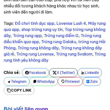
nhiều đối tượng khách hàng khác nhau từ học sinh,
sinh viên đến người đi làm.
Tags:
Đồ chơi tình dục app
,
Lovense Lush 4
,
Máy rung
qua app
,
shop trứng rung uy tín
,
Top trứng rung không
dây
,
Trứng rung app
,
Trứng rung điểm G
,
Trứng rung
điều khiển qua app
,
Trứng rung Galaku
,
trứng rung Hải
Phòng
,
Trứng rung không dây
,
Trứng rung không dây
giá rẻ
,
Trứng rung Lovense
,
Trứng rung Svakom
,
Trứng
rung tình yêu không dây
Chia sẻ:
Facebook
X (Twitter)
LinkedIn
Telegram
WhatsApp
Pinterest
Zalo
COPY LINK
Bài viết liên quan