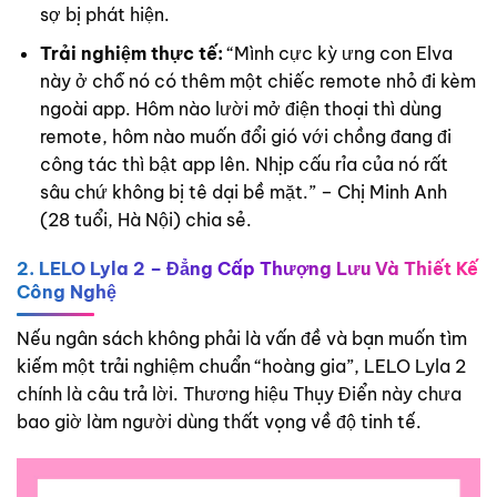
sợ bị phát hiện.
Trải nghiệm thực tế:
“Mình cực kỳ ưng con Elva
này ở chỗ nó có thêm một chiếc remote nhỏ đi kèm
ngoài app. Hôm nào lười mở điện thoại thì dùng
remote, hôm nào muốn đổi gió với chồng đang đi
công tác thì bật app lên. Nhịp cấu rỉa của nó rất
sâu chứ không bị tê dại bề mặt.” – Chị Minh Anh
(28 tuổi, Hà Nội) chia sẻ.
2. LELO Lyla 2 – Đẳng Cấp Thượng Lưu Và Thiết Kế
Công Nghệ
Nếu ngân sách không phải là vấn đề và bạn muốn tìm
kiếm một trải nghiệm chuẩn “hoàng gia”, LELO Lyla 2
chính là câu trả lời. Thương hiệu Thụy Điển này chưa
bao giờ làm người dùng thất vọng về độ tinh tế.