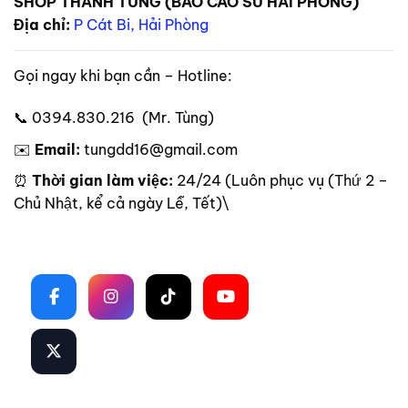
SHOP THANH TÙNG (BAO CAO SU HẢI PHÒNG)
Địa chỉ:
P Cát Bi, Hải Phòng
Gọi ngay khi bạn cần – Hotline:
📞 0394.830.216 (Mr. Tùng)
✉️
Email:
tungdd16@gmail.com
⏰
Thời gian làm việc:
24/24 (Luôn phục vụ (Thứ 2 –
Chủ Nhật, kể cả ngày Lễ, Tết)\
Theo dõi trên mạng xã hội