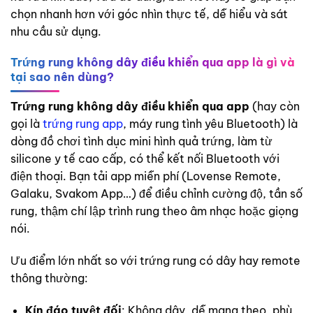
chọn nhanh hơn với góc nhìn thực tế, dễ hiểu và sát
nhu cầu sử dụng.
Trứng rung không dây điều khiển qua app là gì và
tại sao nên dùng?
Trứng rung không dây điều khiển qua app
(hay còn
gọi là
trứng rung app
, máy rung tình yêu Bluetooth) là
dòng đồ chơi tình dục mini hình quả trứng, làm từ
silicone y tế cao cấp, có thể kết nối Bluetooth với
điện thoại. Bạn tải app miễn phí (Lovense Remote,
Galaku, Svakom App…) để điều chỉnh cường độ, tần số
rung, thậm chí lập trình rung theo âm nhạc hoặc giọng
nói.
Ưu điểm lớn nhất so với trứng rung có dây hay remote
thông thường:
Kín đáo tuyệt đối
: Không dây, dễ mang theo, phù