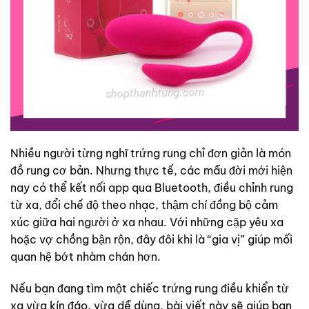
Nhiều người từng nghĩ trứng rung chỉ đơn giản là món
đồ rung cơ bản. Nhưng thực tế, các mẫu đời mới hiện
nay có thể kết nối app qua Bluetooth, điều chỉnh rung
từ xa, đổi chế độ theo nhạc, thậm chí đồng bộ cảm
xúc giữa hai người ở xa nhau. Với những cặp yêu xa
hoặc vợ chồng bận rộn, đây đôi khi là “gia vị” giúp mối
quan hệ bớt nhàm chán hơn.
Nếu bạn đang tìm một chiếc trứng rung điều khiển từ
xa vừa kín đáo, vừa dễ dùng, bài viết này sẽ giúp bạn