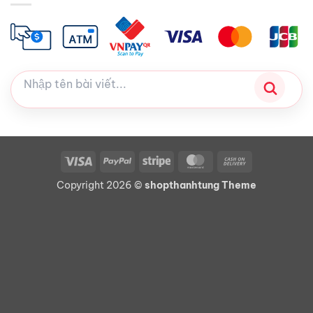
Visa
PayPal
Stripe
MasterCard
Cash
On
Copyright 2026 ©
shopthanhtung Theme
Delivery