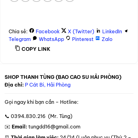
Chia sẻ:
Facebook
X (Twitter)
LinkedIn
Telegram
WhatsApp
Pinterest
Zalo
COPY LINK
SHOP THANH TÙNG (BAO CAO SU HẢI PHÒNG)
Địa chỉ:
P Cát Bi, Hải Phòng
Gọi ngay khi bạn cần – Hotline:
📞 0394.830.216 (Mr. Tùng)
✉️
Email:
tungdd16@gmail.com
⏰
Thời gian làm việc:
24/24 (Luôn phục vụ (Thứ 2 –