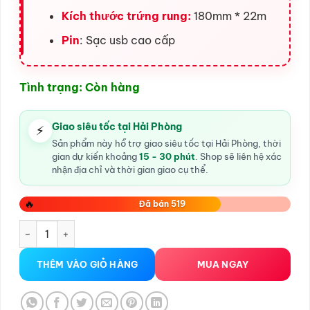
Kích thước trứng rung:
180mm * 22m
Pin
: Sạc usb cao cấp
Tình trạng: Còn hàng
Giao siêu tốc tại Hải Phòng
⚡
Sản phẩm này hỗ trợ giao siêu tốc tại Hải Phòng, thời
gian dự kiến khoảng
15 - 30 phút
. Shop sẽ liên hệ xác
nhận địa chỉ và thời gian giao cụ thể.
🔥
Đã bán 519
Trứng rung tình yêu Pretty Love Joyce – Mini số lượng
THÊM VÀO GIỎ HÀNG
MUA NGAY