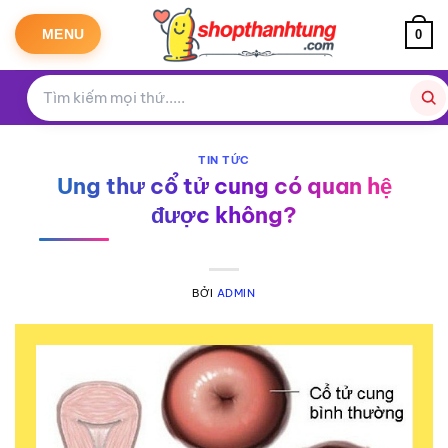
Bỏ
qua
MENU
0
nội
dung
TIN TỨC
Ung thư cổ tử cung có quan hệ
được không?
BỞI
ADMIN