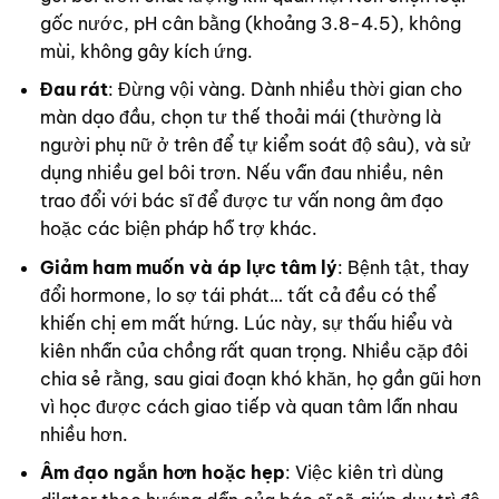
gốc nước, pH cân bằng (khoảng 3.8-4.5), không
mùi, không gây kích ứng.
Đau rát
: Đừng vội vàng. Dành nhiều thời gian cho
màn dạo đầu, chọn tư thế thoải mái (thường là
người phụ nữ ở trên để tự kiểm soát độ sâu), và sử
dụng nhiều gel bôi trơn. Nếu vẫn đau nhiều, nên
trao đổi với bác sĩ để được tư vấn nong âm đạo
hoặc các biện pháp hỗ trợ khác.
Giảm ham muốn và áp lực tâm lý
: Bệnh tật, thay
đổi hormone, lo sợ tái phát… tất cả đều có thể
khiến chị em mất hứng. Lúc này, sự thấu hiểu và
kiên nhẫn của chồng rất quan trọng. Nhiều cặp đôi
chia sẻ rằng, sau giai đoạn khó khăn, họ gần gũi hơn
vì học được cách giao tiếp và quan tâm lẫn nhau
nhiều hơn.
Âm đạo ngắn hơn hoặc hẹp
: Việc kiên trì dùng