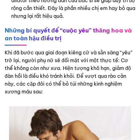
dilator theo hướng dẫn của bác sĩ sẽ giúp duy trì độ
rộng cần thiết. Đây là phần nhiều chị em hay bỏ qua
nhưng lại rất hiệu quả.
Những bí quyết để “cuộc yêu” thăng hoa và
an toàn hậu điều trị
Khi đã bước qua giai đoạn kiêng cữ và sẵn sàng “yêu”
trở lại, người phụ nữ sẽ đối mặt với một thực tế: Cơ
thể không còn như xưa. Hiện tượng khô hạn, giảm độ
đàn hồi là điều khó tránh khỏi. Để vượt qua rào cản
này, các cặp đôi có thể bỏ túi những kinh nghiệm
xương máu sau: