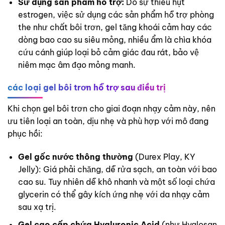
Sử dụng sản phẩm hỗ trợ:
Do sự thiếu hụt
estrogen, việc sử dụng các sản phẩm hỗ trợ phòng
the như chất bôi trơn, gel tăng khoái cảm hay các
dòng bao cao su siêu mỏng, nhiều ẩm là chìa khóa
cứu cánh giúp loại bỏ cảm giác đau rát, bảo vệ
niêm mạc âm đạo mỏng manh.
các loại gel bôi trơn hỗ trợ sau điều trị
Khi chọn gel bôi trơn cho giai đoạn nhạy cảm này, nên
ưu tiên loại an toàn, dịu nhẹ và phù hợp với mô đang
phục hồi:
Gel gốc nước thông thường
(Durex Play, KY
Jelly): Giá phải chăng, dễ rửa sạch, an toàn với bao
cao su. Tuy nhiên dễ khô nhanh và một số loại chứa
glycerin có thể gây kích ứng nhẹ với da nhạy cảm
sau xạ trị.
Gel cao cấp chứa Hyaluronic Acid
(như Hyalosan