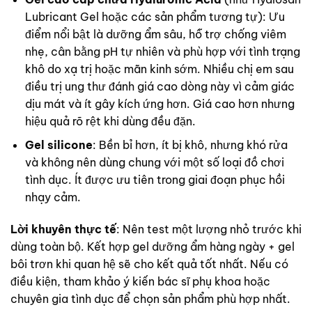
Lubricant Gel hoặc các sản phẩm tương tự): Ưu
điểm nổi bật là dưỡng ẩm sâu, hỗ trợ chống viêm
nhẹ, cân bằng pH tự nhiên và phù hợp với tình trạng
khô do xạ trị hoặc mãn kinh sớm. Nhiều chị em sau
điều trị ung thư đánh giá cao dòng này vì cảm giác
dịu mát và ít gây kích ứng hơn. Giá cao hơn nhưng
hiệu quả rõ rệt khi dùng đều đặn.
Gel silicone
: Bền bỉ hơn, ít bị khô, nhưng khó rửa
và không nên dùng chung với một số loại đồ chơi
tình dục. Ít được ưu tiên trong giai đoạn phục hồi
nhạy cảm.
Lời khuyên thực tế
: Nên test một lượng nhỏ trước khi
dùng toàn bộ. Kết hợp gel dưỡng ẩm hàng ngày + gel
bôi trơn khi quan hệ sẽ cho kết quả tốt nhất. Nếu có
điều kiện, tham khảo ý kiến bác sĩ phụ khoa hoặc
chuyên gia tình dục để chọn sản phẩm phù hợp nhất.