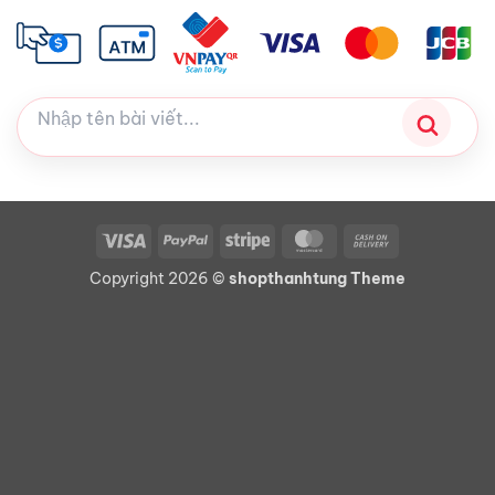
Visa
PayPal
Stripe
MasterCard
Cash
On
Copyright 2026 ©
shopthanhtung Theme
Delivery