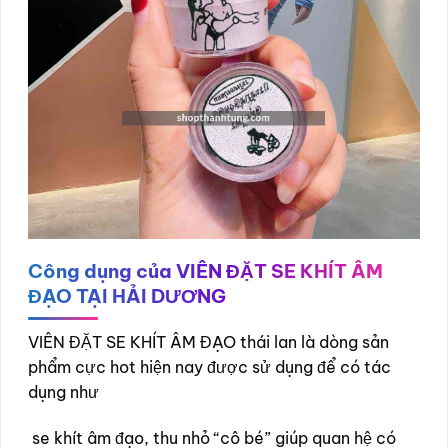
Công dụng
của VIÊN ĐẶT SE KHÍT ÂM
ĐẠO TẠI HẢI DƯƠNG
VIÊN ĐẶT SE KHÍT ÂM ĐẠO thái lan là dòng sản
phẩm cực hot hiện nay được sử dụng để có tác
dụng như
se khít âm đạo, thu nhỏ “cô bé” giúp quan hệ có