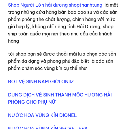
Shop Người Lớn hải dương
shopthanhtung
là một
trong những cửa hàng bán bao cao su và các sản
phẩm phòng the chất lượng, chính hãng với mức
giá hợp lý, không chỉ riêng tỉnh Hải Dương, shop
ship toàn quốc mọi nơi theo nhu cầu của khách
hàng
tới shop bạn sẽ được thoải mái lựa chọn các sản
phẩm đa dạng và phong phú đặc biệt là các sản
phẩm chăm sóc vùng kín cụ thể như
BỌT VỆ SINH NAM GIỚI ONIIZ
DUNG DỊCH VỆ SINH THANH MỘC HƯƠNG HẢI
PHÒNG CHO PHỤ NỮ
NƯỚC HOA VÙNG KÍN DIONEL
NƯỚC HOA VÙNG KÍN SECRET EVA