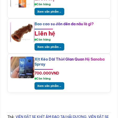
Còn hàng
Xem sản phẩm
→
Bao cao su đôn dên da nâu là gì?
Liên hệ
Còn hàng
Xem sản phẩm
→
Xịt Kéo Dài Thời Gian Quan Hệ Sanoba
Spray
700.000
VND
Còn hàng
Xem sản phẩm
→
Thẻ:
VIÊN ĐẶT SE KHÍT ÂM ĐẠO TẠI HẢI DƯƠNG
,
VIÊN ĐẶT SE