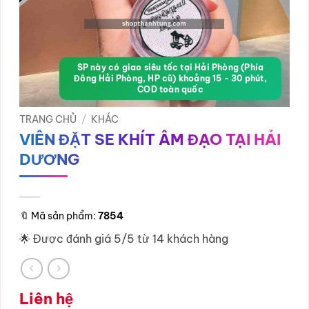
SP này có giao siêu tốc tại Hải Phòng (Phía
Đông Hải Phòng, HP cũ) khoảng 15 - 30 phút,
COD toàn quốc
TRANG CHỦ
/
KHÁC
VIÊN ĐẶT SE KHÍT ÂM ĐẠO TẠI HẢI
DƯƠNG
🔖
Mã sản phẩm:
7854
🌟 Được đánh giá 5/5 từ 14 khách hàng
Liên hệ