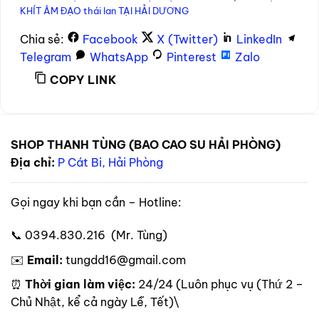
KHÍT ÂM ĐẠO thái lan TẠI HẢI DƯƠNG
Chia sẻ:
Facebook
X (Twitter)
LinkedIn
Telegram
WhatsApp
Pinterest
Zalo
COPY LINK
SHOP THANH TÙNG (BAO CAO SU HẢI PHÒNG)
Địa chỉ:
P Cát Bi, Hải Phòng
Gọi ngay khi bạn cần – Hotline:
📞 0394.830.216 (Mr. Tùng)
✉️
Email:
tungdd16@gmail.com
⏰
Thời gian làm việc:
24/24 (Luôn phục vụ (Thứ 2 –
Chủ Nhật, kể cả ngày Lễ, Tết)\