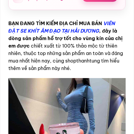
BẠN ĐANG TÌM KIẾM ĐỊA CHỈ MUA BÁN
VIÊN
ĐẶT SE KHÍT ÂM ĐẠO TẠI HẢI DƯƠNG
, đây là
dòng sản phẩm hỗ trợ tốt cho vùng kín của chị
em được
chiết xuất từ 100% thảo mộc từ thiên
nhiên, thuộc top những sản phẩm an toàn và đáng
mua nhất hiện nay, cùng shopthanhtung tìm hiểu
thêm về sản phẩm này nhé.