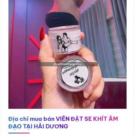
Địa chỉ mua bán VIÊN ĐẶT SE KHÍT ÂM
ĐẠO TẠI HẢI DƯƠNG