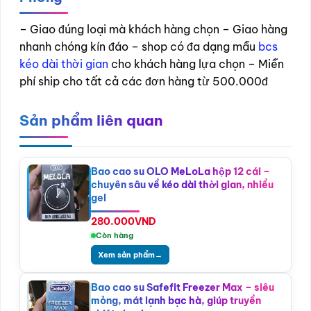
– Giao đúng loại mà khách hàng chọn – Giao hàng
nhanh chóng kín đáo – shop có đa dạng mẫu
bcs
kéo dài thời gian
cho khách hàng lựa chọn – Miễn
phí ship cho tất cả các đơn hàng từ 500.000đ
Sản phẩm liên quan
Bao cao su OLO MeLoLa hộp 12 cái –
chuyên sâu về kéo dài thời gian, nhiều
gel
280.000
VND
Còn hàng
Xem sản phẩm
→
Bao cao su Safefit Freezer Max – siêu
mỏng, mát lạnh bạc hà, giúp truyền