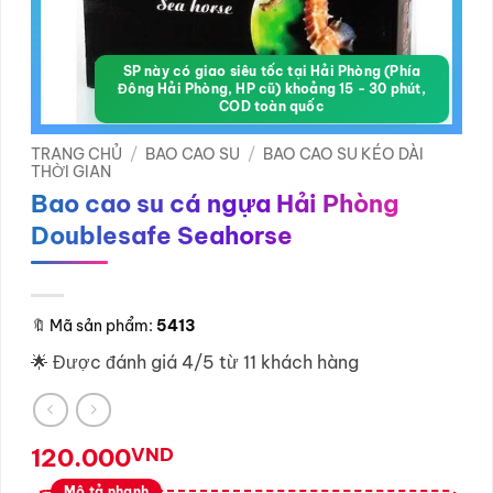
SP này có giao siêu tốc tại Hải Phòng (Phía
Đông Hải Phòng, HP cũ) khoảng 15 - 30 phút,
COD toàn quốc
TRANG CHỦ
/
BAO CAO SU
/
BAO CAO SU KÉO DÀI
THỜI GIAN
Bao cao su cá ngựa Hải Phòng
Doublesafe Seahorse
🔖
Mã sản phẩm:
5413
🌟 Được đánh giá 4/5 từ 11 khách hàng
120.000
VND