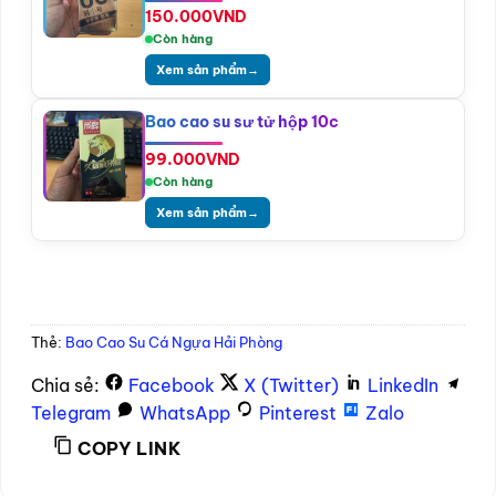
150.000
VND
Còn hàng
Xem sản phẩm
→
Bao cao su sư tử hộp 10c
99.000
VND
Còn hàng
Xem sản phẩm
→
Thẻ:
Bao Cao Su Cá Ngựa Hải Phòng
Chia sẻ:
Facebook
X (Twitter)
LinkedIn
Telegram
WhatsApp
Pinterest
Zalo
COPY LINK