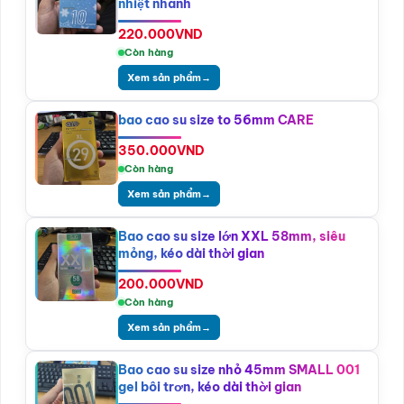
nhiệt nhanh
220.000
VND
Còn hàng
Xem sản phẩm
→
bao cao su size to 56mm CARE
350.000
VND
Còn hàng
Xem sản phẩm
→
Bao cao su size lớn XXL 58mm, siêu
mỏng, kéo dài thời gian
200.000
VND
Còn hàng
Xem sản phẩm
→
Bao cao su size nhỏ 45mm SMALL 001
gel bôi trơn, kéo dài thời gian