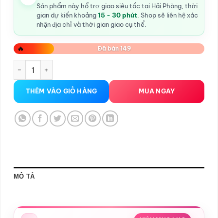
Sản phẩm này hỗ trợ giao siêu tốc tại Hải Phòng, thời
gian dự kiến khoảng
15 - 30 phút
. Shop sẽ liên hệ xác
nhận địa chỉ và thời gian giao cụ thể.
🔥
Đã bán 149
Bao cao su cá ngựa Hải Phòng Doublesafe Seahorse số lượ
THÊM VÀO GIỎ HÀNG
MUA NGAY
MÔ TẢ