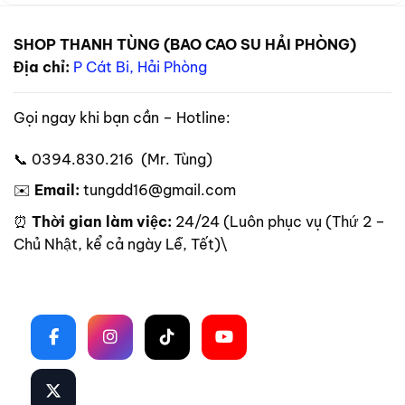
SHOP THANH TÙNG (BAO CAO SU HẢI PHÒNG)
Địa chỉ:
P Cát Bi, Hải Phòng
Gọi ngay khi bạn cần – Hotline:
📞 0394.830.216 (Mr. Tùng)
✉️
Email:
tungdd16@gmail.com
⏰
Thời gian làm việc:
24/24 (Luôn phục vụ (Thứ 2 –
Chủ Nhật, kể cả ngày Lễ, Tết)\
Theo dõi trên mạng xã hội