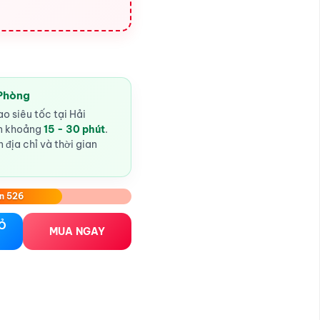
 Phòng
o siêu tốc tại Hải
ến khoảng
15 - 30 phút
.
 địa chỉ và thời gian
n 526
 lượng
IỎ
MUA NGAY