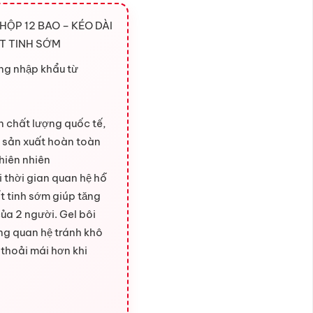
HỘP 12 BAO – KÉO DÀI
T TINH SỚM
ng nhập khẩu từ
n chất lượng quốc tế,
c sản xuất hoàn toàn
hiên nhiên
i thời gian quan hệ hỗ
ất tinh sớm giúp tăng
ủa 2 người. Gel bôi
ng quan hệ tránh khô
 thoải mái hơn khi