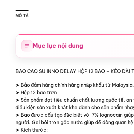
MÔ TẢ
Mục lục nội dung
BAO CAO SU INNO DELAY HỘP 12 BAO – KÉO DÀI
➤ Bảo đảm hàng chính hãng nhập khẩu từ Malaysia.
➤ Hộp 12 bao trơn
➤ Sản phẩm đạt tiêu chuẩn chất lượng quốc tế, an 
điều kiện sản xuất khắt khe dành cho sản phẩm nhạ
➤ Bao được cấu tạo đặc biệt với 7% lognocain giúp 
người. Gel bôi trơn gốc nước giúp dễ dàng quan hệ 
➤ Kích thước: