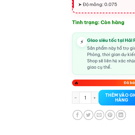
➤ Độ mỏng: 0.075
Tình trạng: Còn hàng
Giao siêu tốc tại Hải
⚡
Sản phẩm này hỗ trợ gia
Phòng, thời gian dự ki
Shop sẽ liên hệ xác nhận
giao cụ thể.
🔥
Đã bá
bao cao su INNO Delay 12c số
THÊM VÀO G
HÀNG