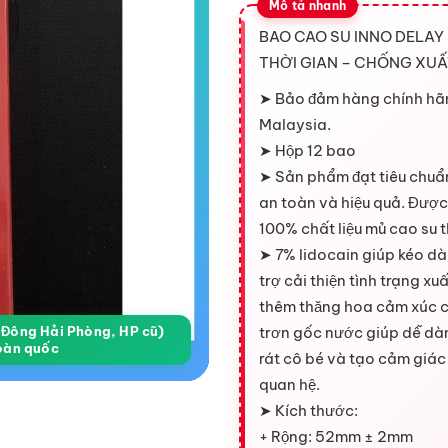
BAO CAO SU INNO DELAY 
THỜI GIAN – CHỐNG XUẤ
➤ Bảo đảm hàng chính hã
Malaysia.
➤ Hộp 12 bao
➤ Sản phẩm đạt tiêu chuẩ
an toàn và hiệu quả. Đượ
100% chất liệu mủ cao su t
➤ 7% lidocain giúp kéo dà
trợ cải thiện tình trạng xu
thêm thăng hoa cảm xúc c
a Đông Hải Phòng, HP cũ)
trơn gốc nước giúp dễ dà
oàn quốc
rát cô bé và tạo cảm giác
quan hệ.
➤ Kích thước:
+ Rộng: 52mm ± 2mm