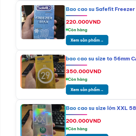
Bao cao su Safefit Freezer
220.000
VND
Còn hàng
Xem sản phẩm
→
bao cao su size to 56mm 
350.000
VND
Còn hàng
Xem sản phẩm
→
Bao cao su size lớn XXL 58
200.000
VND
Còn hàng