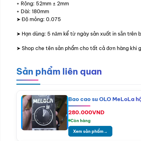
+ Rộng: 52mm ± 2mm
+ Dài: 180mm
➤ Độ mỏng: 0.075
➤ Hạn dùng: 5 năm kể từ ngày sản xuất in sẵn trên 
➤ Shop che tên sản phẩm cho tất cả đơn hàng khi 
Sản phẩm liên quan
Bao cao su OLO MeLoLa hộp 
280.000
VND
Còn hàng
Xem sản phẩm
→