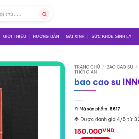
GIỚI THIỆU
HƯỚNG DẪN
GÁI XINH
SỨC KHỎE SINH LÝ
TRANG CHỦ
/
BAO CAO SU
/
THỜI GIAN
bao cao su INN
🔖
Mã sản phẩm:
6617
🌟 Được đánh giá 4/5 từ 3
150.000
VND