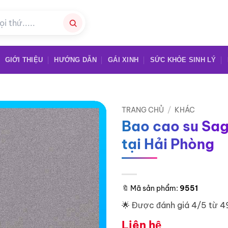
GIỚI THIỆU
HƯỚNG DẪN
GÁI XINH
SỨC KHỎE SINH LÝ
TRANG CHỦ
/
KHÁC
Bao cao su Sa
tại Hải Phòng
🔖
Mã sản phẩm:
9551
🌟 Được đánh giá 4/5 từ 4
Liên hệ