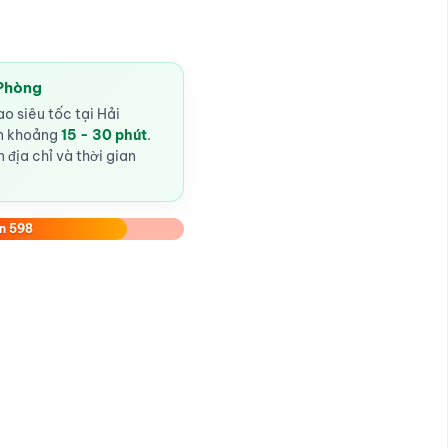
 Phòng
o siêu tốc tại Hải
ến khoảng
15 - 30 phút
.
 địa chỉ và thời gian
n 598