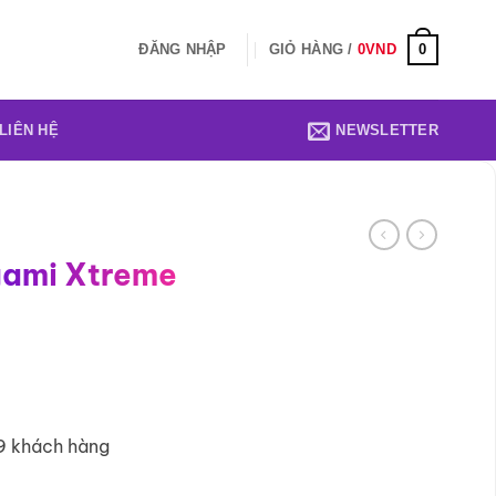
0
ĐĂNG NHẬP
GIỎ HÀNG /
0
VND
LIÊN HỆ
NEWSLETTER
gami Xtreme
9 khách hàng