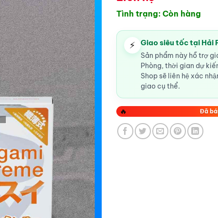
Tình trạng: Còn hàng
Giao siêu tốc tại Hải
⚡
Sản phẩm này hỗ trợ gia
Phòng, thời gian dự ki
Shop sẽ liên hệ xác nhận
giao cụ thể.
🔥
Đã bá