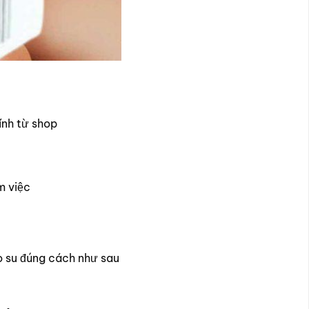
ính từ shop
m việc
o su đúng cách như sau