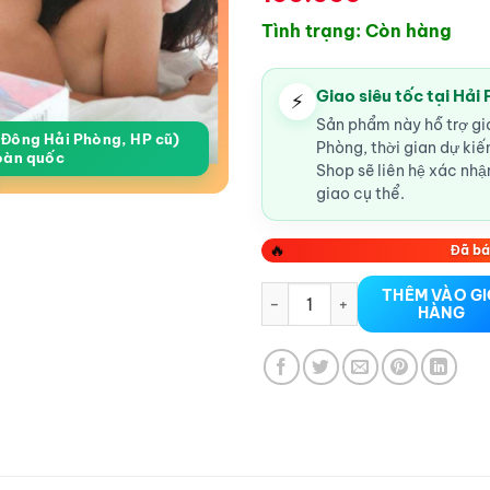
Tình trạng: Còn hàng
Giao siêu tốc tại Hải
⚡
Sản phẩm này hỗ trợ gia
a Đông Hải Phòng, HP cũ)
Phòng, thời gian dự ki
oàn quốc
Shop sẽ liên hệ xác nhận
giao cụ thể.
🔥
Đã bá
Bao cao su Zero O2 tại Hải P
THÊM VÀO G
HÀNG