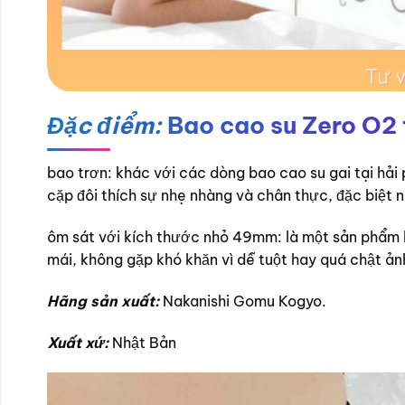
Đặc điểm:
Bao cao su Zero O2 
bao trơn: khác với các dòng bao cao su gai tại hải 
cặp đôi thích sự nhẹ nhàng và chân thực, đặc biệt
ôm sát với kích thước nhỏ 49mm: là một sản phẩm b
mái, không gặp khó khăn vì dễ tuột hay quá chật ả
Hãng sản xuất:
Nakanishi Gomu Kogyo.
Xuất xứ:
Nhật Bản