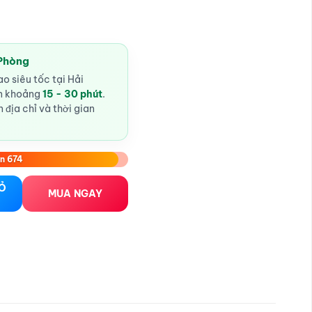
 Phòng
o siêu tốc tại Hải
ến khoảng
15 - 30 phút
.
 địa chỉ và thời gian
n 674
hòng số lượng
IỎ
MUA NGAY