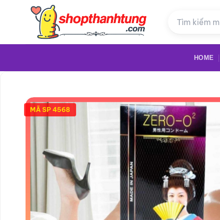
Bỏ
qua
nội
dung
HOME
MÃ SP 4568