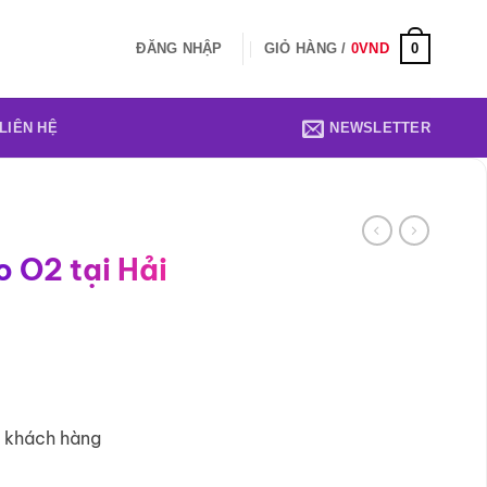
0
ĐĂNG NHẬP
GIỎ HÀNG /
0
VND
LIÊN HỆ
NEWSLETTER
o O2 tại Hải
1 khách hàng