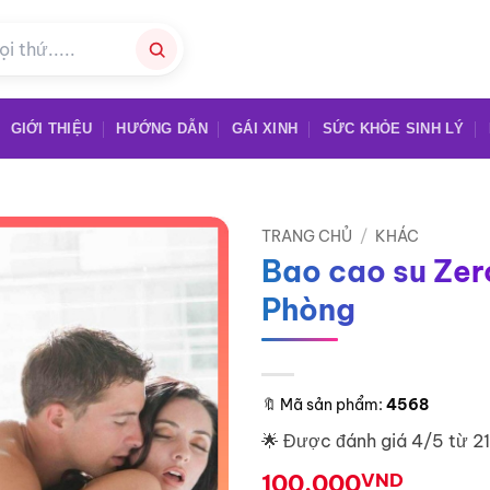
GIỚI THIỆU
HƯỚNG DẪN
GÁI XINH
SỨC KHỎE SINH LÝ
TRANG CHỦ
/
KHÁC
Bao cao su Zer
Phòng
🔖
Mã sản phẩm:
4568
🌟 Được đánh giá 4/5 từ 2
100.000
VND