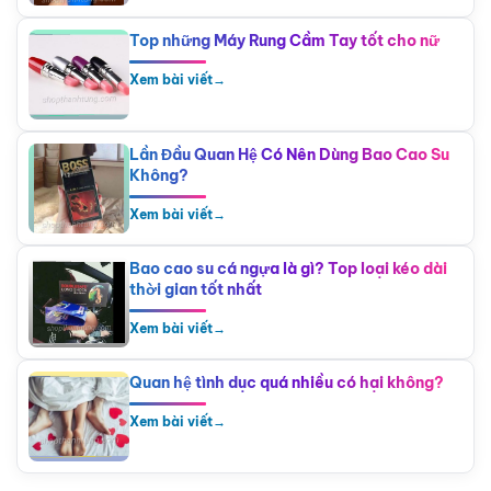
Top những Máy Rung Cầm Tay tốt cho nữ
Xem bài viết
→
Lần Đầu Quan Hệ Có Nên Dùng Bao Cao Su
Không?
Xem bài viết
→
Bao cao su cá ngựa là gì? Top loại kéo dài
thời gian tốt nhất
Xem bài viết
→
Quan hệ tình dục quá nhiều có hại không?
Xem bài viết
→