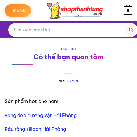
Bỏ
qua
MENU
0
nội
dung
TIN TỨC
Có thể bạn quan tâm
BỞI
ADMIN
Sản phẩm hot cho nam
vòng đeo dương vật Hải Phòng
Râu rồng silicon Hải Phòng