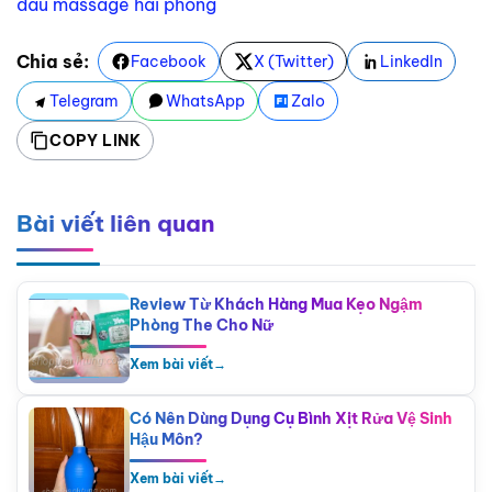
dầu massage hải phòng
Chia sẻ:
Facebook
X (Twitter)
LinkedIn
Telegram
WhatsApp
Zalo
COPY LINK
Bài viết liên quan
Review Từ Khách Hàng Mua Kẹo Ngậm
Phòng The Cho Nữ
Xem bài viết
→
Có Nên Dùng Dụng Cụ Bình Xịt Rửa Vệ Sinh
Hậu Môn?
Xem bài viết
→