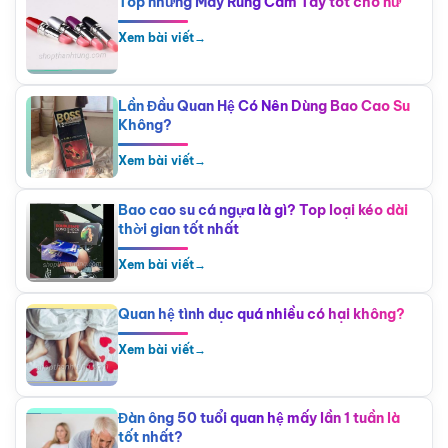
Top những Máy Rung Cầm Tay tốt cho nữ
Xem bài viết
→
Lần Đầu Quan Hệ Có Nên Dùng Bao Cao Su
Không?
Xem bài viết
→
Bao cao su cá ngựa là gì? Top loại kéo dài
thời gian tốt nhất
Xem bài viết
→
Quan hệ tình dục quá nhiều có hại không?
Xem bài viết
→
Đàn ông 50 tuổi quan hệ mấy lần 1 tuần là
tốt nhất?