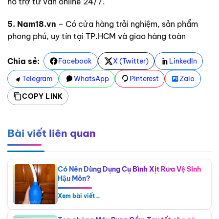
hỗ trợ tư vấn online 24/7.
5. Nam18.vn
– Có cửa hàng trải nghiệm, sản phẩm
phong phú, uy tín tại TP.HCM và giao hàng toàn
Chia sẻ:
Facebook
X (Twitter)
LinkedIn
Telegram
WhatsApp
Pinterest
Zalo
COPY LINK
Bài viết liên quan
Có Nên Dùng Dụng Cụ Bình Xịt Rửa Vệ Sinh
Hậu Môn?
Xem bài viết
→