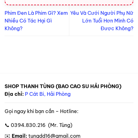
Phim Đen Là Phim Gì? Xem
Yêu Và Cưới Người Phụ Nữ
Nhiều Có Tác Hại Gì
Lớn Tuổi Hơn Mình Có
Không?
Được Không?
SHOP THANH TÙNG (BAO CAO SU HẢI PHÒNG)
Địa chỉ:
P Cát Bi, Hải Phòng
Gọi ngay khi bạn cần – Hotline:
📞 0394.830.216 (Mr. Tùng)
✉️
Email:
tungdd16@gmail.com