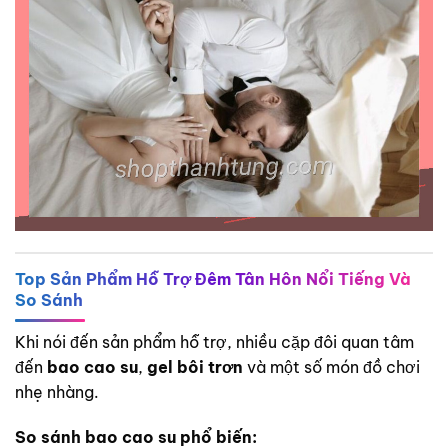
Top Sản Phẩm Hỗ Trợ Đêm Tân Hôn Nổi Tiếng Và
So Sánh
Khi nói đến sản phẩm hỗ trợ, nhiều cặp đôi quan tâm
đến
bao cao su
,
gel bôi trơn
và một số món đồ chơi
nhẹ nhàng.
So sánh bao cao su phổ biến: