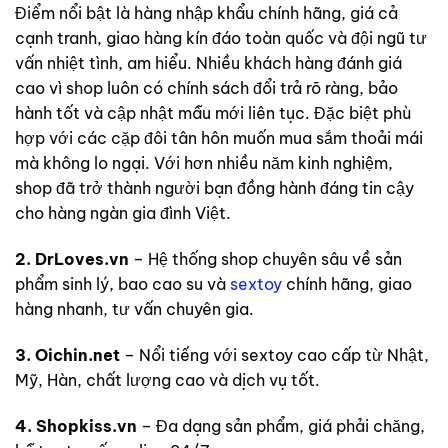
Điểm nổi bật là hàng nhập khẩu chính hãng, giá cả
cạnh tranh, giao hàng kín đáo toàn quốc và đội ngũ tư
vấn nhiệt tình, am hiểu. Nhiều khách hàng đánh giá
cao vì shop luôn có chính sách đổi trả rõ ràng, bảo
hành tốt và cập nhật mẫu mới liên tục. Đặc biệt phù
hợp với các cặp đôi tân hôn muốn mua sắm thoải mái
mà không lo ngại. Với hơn nhiều năm kinh nghiệm,
shop đã trở thành người bạn đồng hành đáng tin cậy
cho hàng ngàn gia đình Việt.
2. DrLoves.vn
– Hệ thống shop chuyên sâu về sản
phẩm sinh lý, bao cao su và
sextoy
chính hãng, giao
hàng nhanh, tư vấn chuyên gia.
3. Oichin.net
– Nổi tiếng với sextoy cao cấp từ Nhật,
Mỹ, Hàn, chất lượng cao và dịch vụ tốt.
4. Shopkiss.vn
– Đa dạng sản phẩm, giá phải chăng,