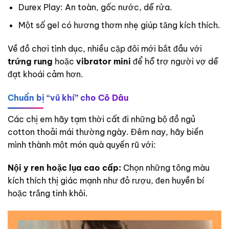
Durex Play: An toàn, gốc nước, dễ rửa.
Một số gel có hương thơm nhẹ giúp tăng kích thích.
Về đồ chơi tình dục, nhiều cặp đôi mới bắt đầu với
trứng rung
hoặc
vibrator mini
để hỗ trợ người vợ dễ
đạt khoái cảm hơn.
Chuẩn bị “vũ khí” cho Cô Dâu
Các chị em hãy tạm thời cất đi những bộ đồ ngủ
cotton thoải mái thường ngày. Đêm nay, hãy biến
mình thành một món quà quyến rũ với:
Nội y ren hoặc lụa cao cấp:
Chọn những tông màu
kích thích thị giác mạnh như đỏ rượu, đen huyền bí
hoặc trắng tinh khôi.