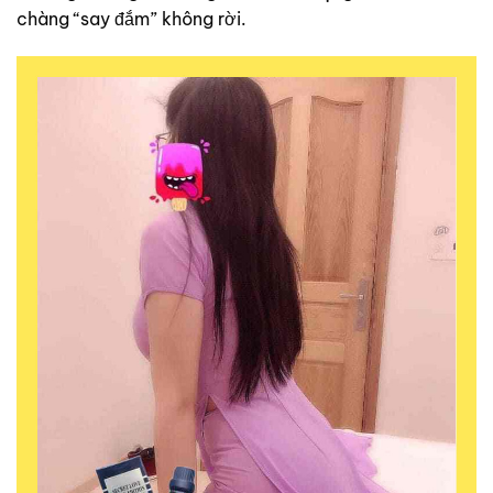
chàng “say đắm” không rời.