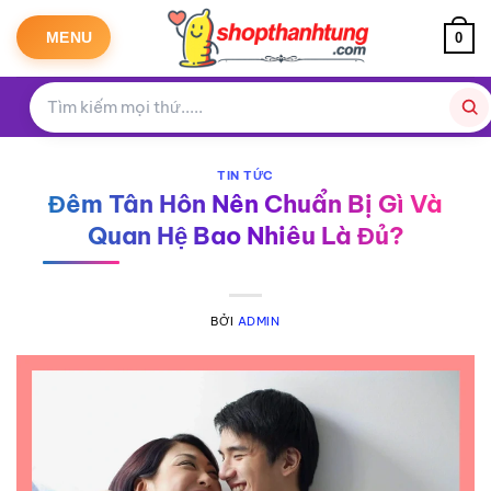
Bỏ
qua
MENU
0
nội
dung
TIN TỨC
Đêm Tân Hôn Nên Chuẩn Bị Gì Và
Quan Hệ Bao Nhiêu Là Đủ?
BỞI
ADMIN