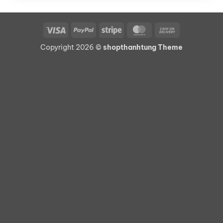
Visa
PayPal
Stripe
MasterCard
Cash
On
Copyright 2026 ©
shopthanhtung Theme
Delivery