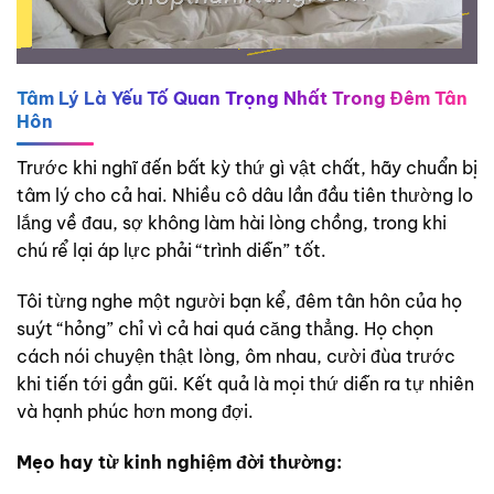
Tâm Lý Là Yếu Tố Quan Trọng Nhất Trong Đêm Tân
Hôn
Trước khi nghĩ đến bất kỳ thứ gì vật chất, hãy chuẩn bị
tâm lý cho cả hai. Nhiều cô dâu lần đầu tiên thường lo
lắng về đau, sợ không làm hài lòng chồng, trong khi
chú rể lại áp lực phải “trình diễn” tốt.
Tôi từng nghe một người bạn kể, đêm tân hôn của họ
suýt “hỏng” chỉ vì cả hai quá căng thẳng. Họ chọn
cách nói chuyện thật lòng, ôm nhau, cười đùa trước
khi tiến tới gần gũi. Kết quả là mọi thứ diễn ra tự nhiên
và hạnh phúc hơn mong đợi.
Mẹo hay từ kinh nghiệm đời thường: