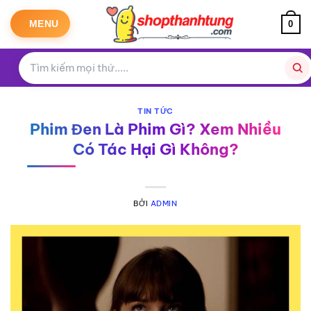
Bỏ
qua
MENU
0
nội
dung
TIN TỨC
Phim Đen Là Phim Gì? Xem Nhiều
Có Tác Hại Gì Không?
BỞI
ADMIN