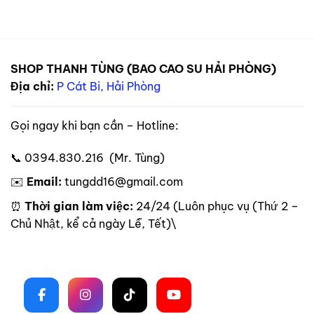
SHOP THANH TÙNG (BAO CAO SU HẢI PHÒNG)
Địa chỉ:
P Cát Bi, Hải Phòng
Gọi ngay khi bạn cần – Hotline:
📞 0394.830.216 (Mr. Tùng)
✉️
Email:
tungdd16@gmail.com
⏰
Thời gian làm việc:
24/24 (Luôn phục vụ (Thứ 2 –
Chủ Nhật, kể cả ngày Lễ, Tết)\
Theo dõi trên mạng xã hội