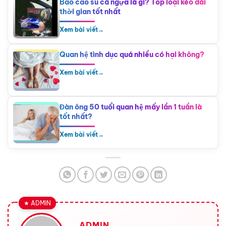
Bao cao su cá ngựa là gì? Top loại kéo dài
thời gian tốt nhất
Xem bài viết
→
Quan hệ tình dục quá nhiều có hại không?
Xem bài viết
→
Đàn ông 50 tuổi quan hệ mấy lần 1 tuần là
tốt nhất?
Xem bài viết
→
ADMIN