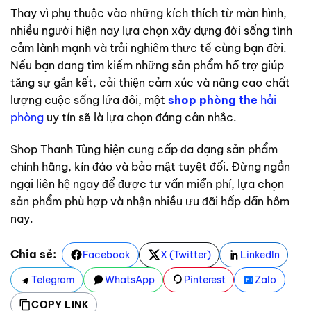
Thay vì phụ thuộc vào những kích thích từ màn hình,
nhiều người hiện nay lựa chọn xây dựng đời sống tình
cảm lành mạnh và trải nghiệm thực tế cùng bạn đời.
Nếu bạn đang tìm kiếm những sản phẩm hỗ trợ giúp
tăng sự gắn kết, cải thiện cảm xúc và nâng cao chất
lượng cuộc sống lứa đôi, một
shop phòng the
hải
phòng
uy tín sẽ là lựa chọn đáng cân nhắc.
Shop Thanh Tùng hiện cung cấp đa dạng sản phẩm
chính hãng, kín đáo và bảo mật tuyệt đối. Đừng ngần
ngại liên hệ ngay để được tư vấn miễn phí, lựa chọn
sản phẩm phù hợp và nhận nhiều ưu đãi hấp dẫn hôm
nay.
Chia sẻ:
Facebook
X (Twitter)
LinkedIn
Telegram
WhatsApp
Pinterest
Zalo
COPY LINK