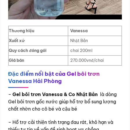
Thương hiệu
Vanessa
Xuất xứ
Nhật Bản
Quy cách đóng gói
chai 200ml
Giá bán
270.000vnđ/chai
Đặc điểm nổi bật của Gel bôi trơn
Vanessa Hải Phòng
–
Gel bôi trơn Vanessa & Co Nhật Bản
là dòng
Gel bôi trơn gốc nước giúp hỗ trợ bổ sung lượng
chất nhờn cho cô bé và cậu bé
– Hỗ trợ cải thiện tình trạng đau rát, khô hạn và
thiếu tự tin về vấn đề sinh hoạt vợ chồng.