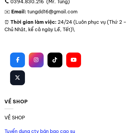
📞 0394.830.216 (Mr. Tùng)
✉️
Email:
tungdd16@gmail.com
⏰
Thời gian làm việc:
24/24 (Luôn phục vụ (Thứ 2 –
Chủ Nhật, kể cả ngày Lễ, Tết)\
Theo dõi trên mạng xã hội
VỀ SHOP
VỀ SHOP
Tuyển dụng ctv bán bao cao su