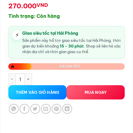
270.000
VND
Tình trạng: Còn hàng
Giao siêu tốc tại Hải Phòng
⚡
Sản phẩm này hỗ trợ giao siêu tốc tại Hải Phòng, thời
gian dự kiến khoảng
15 - 30 phút
. Shop sẽ liên hệ xác
nhận địa chỉ và thời gian giao cụ thể.
🔥
Đã bán 103
Gel bôi trơn Vanessa Hải Phòng số lượng
THÊM VÀO GIỎ HÀNG
MUA NGAY