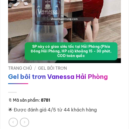
SP này có giao siêu tốc tại Hải Phòng (Phía
Đông Hải Phòng, HP cũ) khoảng 15 - 30 phút,
COD toàn quốc
TRANG CHỦ
/
GEL BÔI TRƠN
Gel bôi trơn Vanessa Hải Phòng
🔖
Mã sản phẩm:
8781
🌟 Được đánh giá 4/5 từ 44 khách hàng