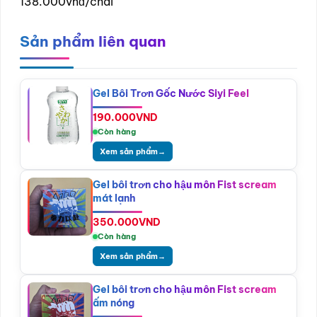
138.000vnđ/chai
Sản phẩm liên quan
Gel Bôi Trơn Gốc Nước Siyi Feel
190.000
VND
Còn hàng
Xem sản phẩm
→
Gel bôi trơn cho hậu môn Fist scream
mát lạnh
350.000
VND
Còn hàng
Xem sản phẩm
→
Gel bôi trơn cho hậu môn Fist scream
ấm nóng