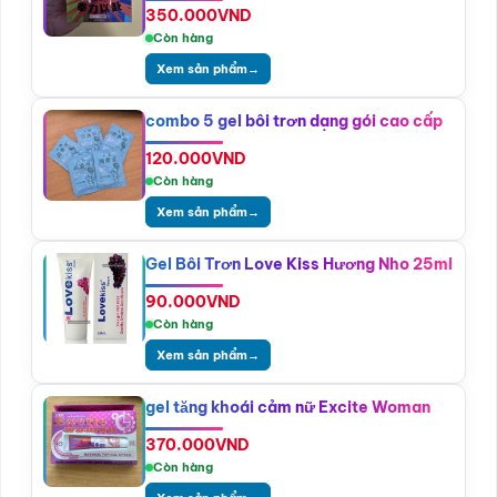
350.000
VND
Còn hàng
Xem sản phẩm
→
combo 5 gel bôi trơn dạng gói cao cấp
120.000
VND
Còn hàng
Xem sản phẩm
→
Gel Bôi Trơn Love Kiss Hương Nho 25ml
90.000
VND
Còn hàng
Xem sản phẩm
→
gel tăng khoái cảm nữ Excite Woman
370.000
VND
Còn hàng