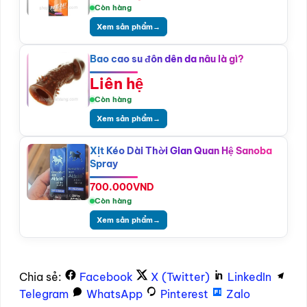
Còn hàng
Xem sản phẩm
→
Bao cao su đôn dên da nâu là gì?
Liên hệ
Còn hàng
Xem sản phẩm
→
Xịt Kéo Dài Thời Gian Quan Hệ Sanoba
Spray
700.000
VND
Còn hàng
Xem sản phẩm
→
Chia sẻ:
Facebook
X (Twitter)
LinkedIn
Telegram
WhatsApp
Pinterest
Zalo