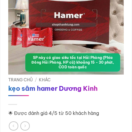
SP này có giao siêu tốc tại Hải Phòng (Phía
Đông Hải Phòng, HP cũ) khoảng 15 - 30 phút,
COD toàn quốc
TRANG CHỦ
/
KHÁC
kẹo sâm hamer Dương Kinh
🌟 Được đánh giá 4/5 từ 50 khách hàng