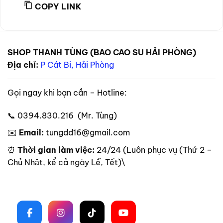
COPY LINK
SHOP THANH TÙNG (BAO CAO SU HẢI PHÒNG)
Địa chỉ:
P Cát Bi, Hải Phòng
Gọi ngay khi bạn cần – Hotline:
📞 0394.830.216 (Mr. Tùng)
✉️
Email:
tungdd16@gmail.com
⏰
Thời gian làm việc:
24/24 (Luôn phục vụ (Thứ 2 –
Chủ Nhật, kể cả ngày Lễ, Tết)\
Theo dõi trên mạng xã hội