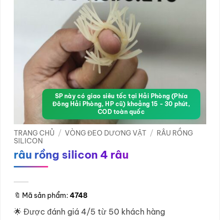
SP này có giao siêu tốc tại Hải Phòng (Phía
Đông Hải Phòng, HP cũ) khoảng 15 - 30 phút,
COD toàn quốc
TRANG CHỦ
/
VÒNG ĐEO DƯƠNG VẬT
/
RÂU RỒNG
SILICON
râu rồng silicon 4 râu
🔖
Mã sản phẩm:
4748
🌟 Được đánh giá 4/5 từ 50 khách hàng