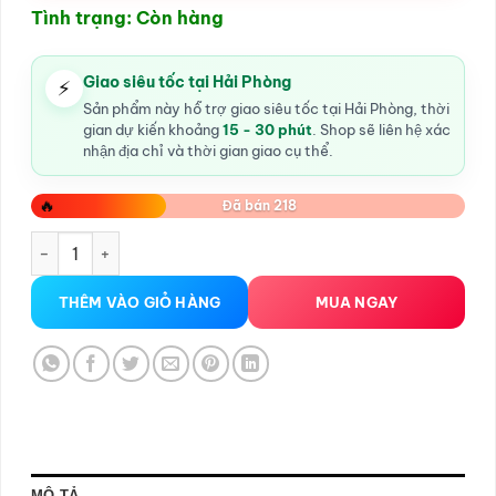
Tình trạng: Còn hàng
Giao siêu tốc tại Hải Phòng
⚡
Sản phẩm này hỗ trợ giao siêu tốc tại Hải Phòng, thời
gian dự kiến khoảng
15 - 30 phút
. Shop sẽ liên hệ xác
nhận địa chỉ và thời gian giao cụ thể.
🔥
Đã bán 218
râu rồng silicon 4 râu số lượng
THÊM VÀO GIỎ HÀNG
MUA NGAY
MÔ TẢ