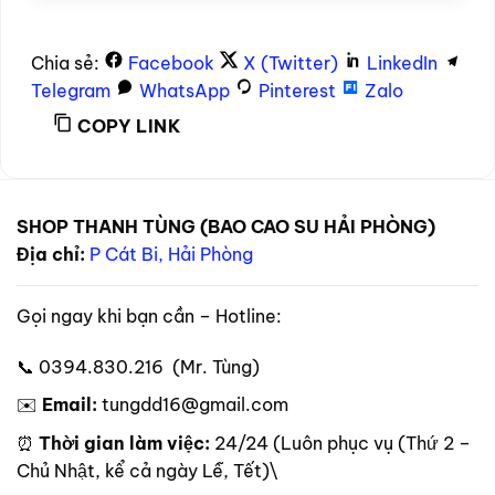
Chia sẻ:
Facebook
X (Twitter)
LinkedIn
Telegram
WhatsApp
Pinterest
Zalo
COPY LINK
SHOP THANH TÙNG (BAO CAO SU HẢI PHÒNG)
Địa chỉ:
P Cát Bi, Hải Phòng
Gọi ngay khi bạn cần – Hotline:
📞 0394.830.216 (Mr. Tùng)
✉️
Email:
tungdd16@gmail.com
⏰
Thời gian làm việc:
24/24 (Luôn phục vụ (Thứ 2 –
Chủ Nhật, kể cả ngày Lễ, Tết)\