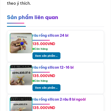
theo ý thích.
Sản phẩm liên quan
râu rồng silicon 24 bi
135.000
VND
Còn hàng
Xem sản phẩm
→
râu rồng silicon 12-16 bi
135.000
VND
Còn hàng
Xem sản phẩm
→
râu rồng silicon 2 râu 8 bi ngoài
135.000
VND