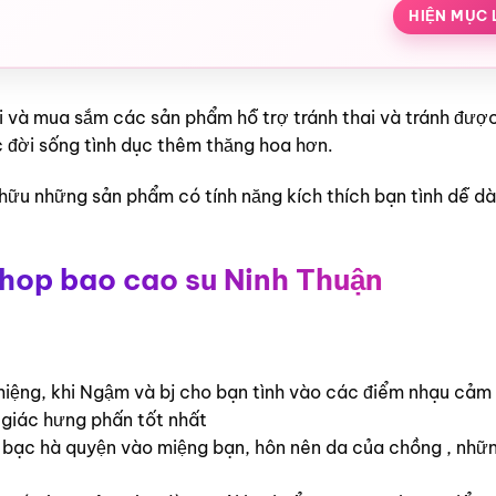
HIỆN MỤC 
ới và mua sắm các sản phẩm hỗ trợ tránh thai và tránh đượ
 đời sống tình dục thêm thăng hoa hơn.
 hữu những sản phẩm có tính năng kích thích bạn tình dễ d
shop bao cao su Ninh Thuận
ệng, khi Ngậm và bj cho bạn tình vào các điểm nhạu cảm 
m giác hưng phấn tốt nhất
ủa bạc hà quyện vào miệng bạn, hôn nên da của chồng , nhữ