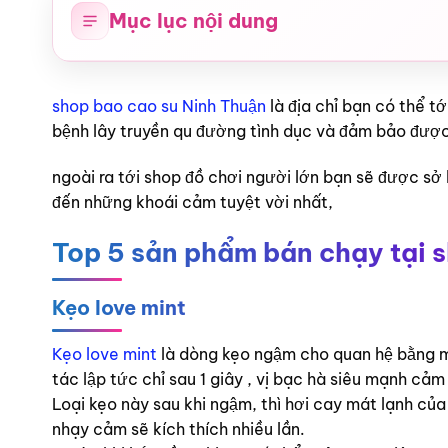
Mục lục nội dung
shop bao cao su Ninh Thuận
là địa chỉ bạn có thể t
bệnh lây truyền qu đường tình dục và đảm bảo được
ngoài ra tới shop đồ chơi người lớn bạn sẽ được sở
đến những khoái cảm tuyệt vời nhất,
Top 5 sản phẩm bán chạy tại 
Kẹo love mint
Kẹo love mint
là dòng kẹo ngậm cho quan hệ bằng mi
tác lập tức chỉ sau 1 giây , vị bạc hà siêu mạnh cả
Loại kẹo này sau khi ngậm, thì hơi cay mát lạnh c
nhạy cảm sẽ kích thích nhiều lần.