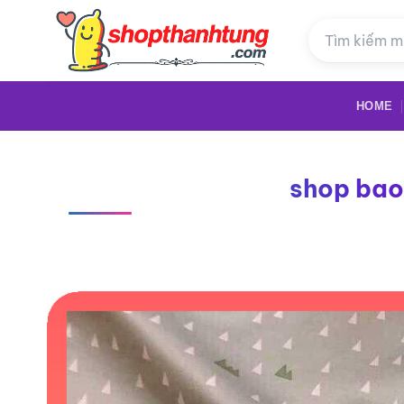
Bỏ
qua
nội
dung
HOME
shop bao