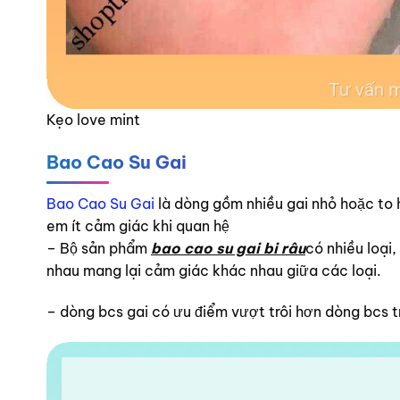
Kẹo love mint
Bao Cao Su Gai
Bao Cao Su Gai
là dòng gồm nhiều gai nhỏ hoặc to h
em ít cảm giác khi quan hệ
– Bộ sản phẩm
bao cao su gai bi râu
có nhiều loại
nhau mang lại cảm giác khác nhau giữa các loại.
– dòng bcs gai có ưu điểm vượt trôi hơn dòng bcs tr