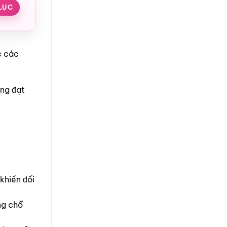
LỤC
c các
àng đạt
khiến đối
ng chỗ