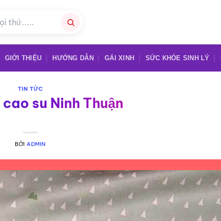
GIỚI THIỆU
HƯỚNG DẪN
GÁI XINH
SỨC KHỎE SINH LÝ
TIN TỨC
 cao su Ninh Thuận
BỞI
ADMIN