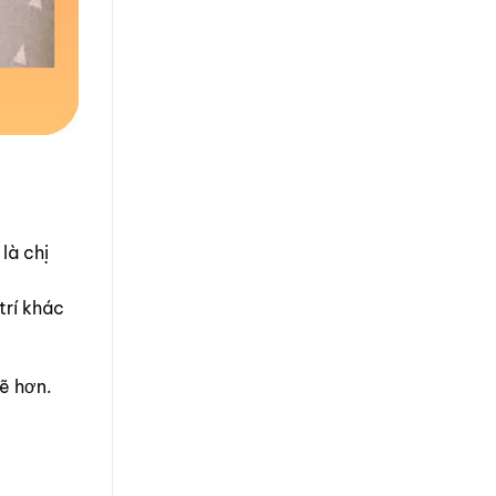
là chị
trí khác
mẽ hơn.