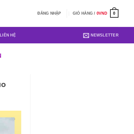
0
ĐĂNG NHẬP
GIỎ HÀNG /
0
VND
LIÊN HỆ
NEWSLETTER
N
áo