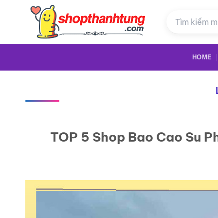
Bỏ
qua
nội
dung
HOME
TOP 5 Shop Bao Cao Su Ph