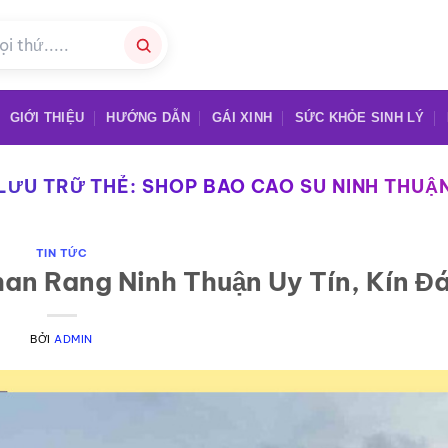
GIỚI THIỆU
HƯỚNG DẪN
GÁI XINH
SỨC KHỎE SINH LÝ
LƯU TRỮ THẺ:
SHOP BAO CAO SU NINH THUẬ
TIN TỨC
an Rang Ninh Thuận Uy Tín, Kín Đ
BỞI
ADMIN