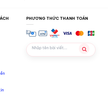
SÁCH
PHƯƠNG THỨC THANH TOÁN
iền
in