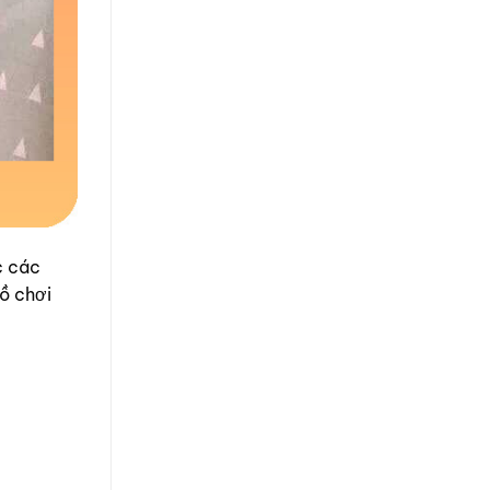
c các
ồ chơi