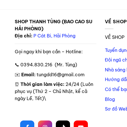
SHOP THANH TÙNG (BAO CAO SU
VỀ SHO
HẢI PHÒNG)
Địa chỉ:
P Cát Bi, Hải Phòng
VỀ SHOP
Tuyển dụn
Gọi ngay khi bạn cần – Hotline:
Đội ngũ c
📞 0394.830.216 (Mr. Tùng)
Nhà sáng 
✉️
Email:
tungdd16@gmail.com
Hướng dẫ
⏰
Thời gian làm việc:
24/24 (Luôn
Có thể bạ
phục vụ (Thứ 2 – Chủ Nhật, kể cả
ngày Lễ, Tết)\
Blog
Sơ đồ Web
Theo dõi trên mạng xã hội