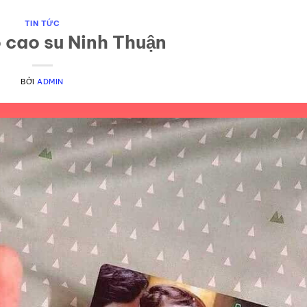
TIN TỨC
 cao su Ninh Thuận
BỞI
ADMIN