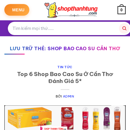
Bỏ
qua
MENU
0
nội
dung
LƯU TRỮ THẺ:
SHOP BAO CAO SU CẦN THƠ
TIN TỨC
Top 6 Shop Bao Cao Su Ở Cần Thơ
Đánh Giá 5*
BỞI
ADMIN