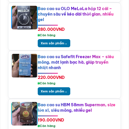
Bao cao su OLO MeLoLa hộp 12 cái –
chuyên sâu về kéo dài thời gian, nhiều
gel
280.000
VND
Còn hàng
Xem sản phẩm
→
Bao cao su Safefit Freezer Max – siêu
mỏng, mát lạnh bạc hà, giúp truyền
nhiệt nhanh
220.000
VND
Còn hàng
Xem sản phẩm
→
Bao cao su HBM 58mm Superman, size
lớn xl, siêu mỏng, nhiều gel
190.000
VND
Còn hàng