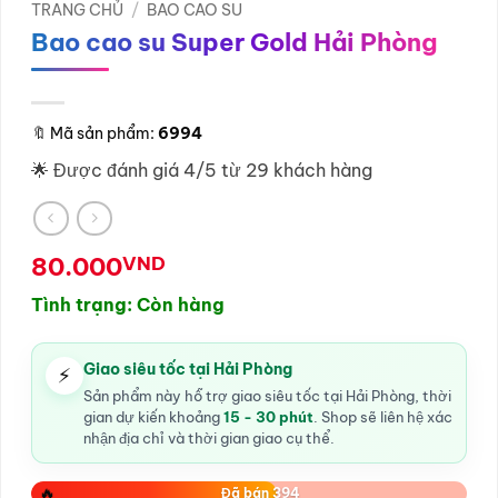
TRANG CHỦ
/
BAO CAO SU
Bao cao su Super Gold Hải Phòng
🔖
Mã sản phẩm:
6994
🌟 Được đánh giá 4/5 từ 29 khách hàng
80.000
VND
Tình trạng: Còn hàng
Giao siêu tốc tại Hải Phòng
⚡
Sản phẩm này hỗ trợ giao siêu tốc tại Hải Phòng, thời
gian dự kiến khoảng
15 - 30 phút
. Shop sẽ liên hệ xác
nhận địa chỉ và thời gian giao cụ thể.
🔥
Đã bán 394