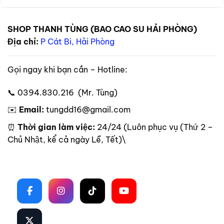
SHOP THANH TÙNG (BAO CAO SU HẢI PHÒNG)
Địa chỉ:
P Cát Bi, Hải Phòng
Gọi ngay khi bạn cần – Hotline:
📞 0394.830.216 (Mr. Tùng)
✉️
Email:
tungdd16@gmail.com
⏰
Thời gian làm việc:
24/24 (Luôn phục vụ (Thứ 2 –
Chủ Nhật, kể cả ngày Lễ, Tết)\
Theo dõi trên mạng xã hội