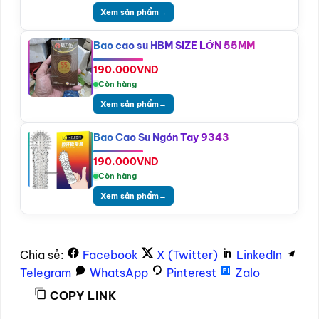
Xem sản phẩm
→
Bao cao su HBM SIZE LỚN 55MM
190.000
VND
Còn hàng
Xem sản phẩm
→
Bao Cao Su Ngón Tay 9343
190.000
VND
Còn hàng
Xem sản phẩm
→
Chia sẻ:
Facebook
X (Twitter)
LinkedIn
Telegram
WhatsApp
Pinterest
Zalo
COPY LINK