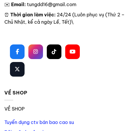
✉️
Email:
tungdd16@gmail.com
⏰
Thời gian làm việc:
24/24 (Luôn phục vụ (Thứ 2 –
Chủ Nhật, kể cả ngày Lễ, Tết)\
Theo dõi trên mạng xã hội
VỀ SHOP
VỀ SHOP
Tuyển dụng ctv bán bao cao su