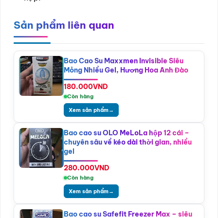
Sản phẩm liên quan
Bao Cao Su Maxxmen Invisible Siêu
Mỏng Nhiều Gel, Hương Hoa Anh Đào
180.000
VND
Còn hàng
Xem sản phẩm
→
Bao cao su OLO MeLoLa hộp 12 cái –
chuyên sâu về kéo dài thời gian, nhiều
gel
280.000
VND
Còn hàng
Xem sản phẩm
→
Bao cao su Safefit Freezer Max – siêu