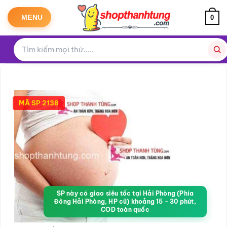
Bỏ
qua
MENU
0
nội
dung
MÃ SP 2138
SP này có giao siêu tốc tại Hải Phòng (Phía
Đông Hải Phòng, HP cũ) khoảng 15 - 30 phút,
COD toàn quốc