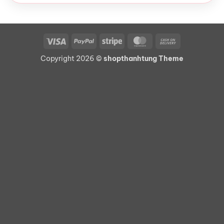
Visa
PayPal
Stripe
MasterCard
Cash
On
Copyright 2026 ©
shopthanhtung Theme
Delivery