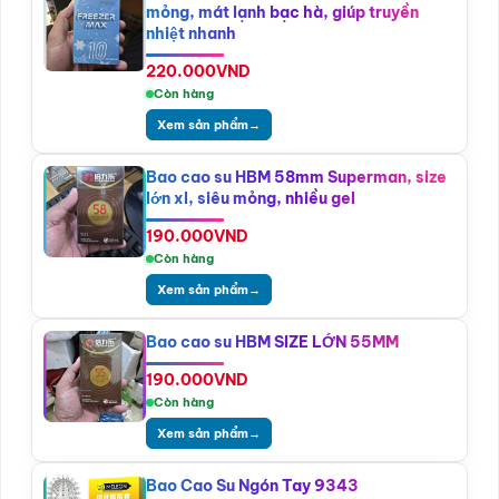
mỏng, mát lạnh bạc hà, giúp truyền
nhiệt nhanh
220.000
VND
Còn hàng
Xem sản phẩm
→
Bao cao su HBM 58mm Superman, size
lớn xl, siêu mỏng, nhiều gel
190.000
VND
Còn hàng
Xem sản phẩm
→
Bao cao su HBM SIZE LỚN 55MM
190.000
VND
Còn hàng
Xem sản phẩm
→
Bao Cao Su Ngón Tay 9343