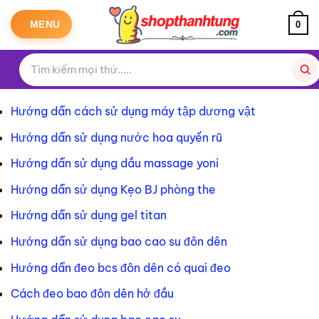
Bỏ
qua
MENU
0
nội
dung
Hướng dẫn cách sử dụng máy tập dương vật
Hướng dẫn sử dụng nước hoa quyến rũ
Hướng dẫn sử dụng dầu massage yoni
Hướng dẫn sử dụng Kẹo BJ phòng the
Hướng dẫn sử dụng gel titan
Hướng dẫn sử dụng bao cao su đôn dên
Hướng dẫn đeo bcs đôn dên có quai đeo
Cách đeo bao đôn dên hở đầu