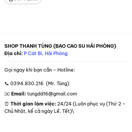
SHOP THANH TÙNG (BAO CAO SU HẢI PHÒNG)
Địa chỉ:
P Cát Bi, Hải Phòng
Gọi ngay khi bạn cần – Hotline:
📞 0394.830.216 (Mr. Tùng)
✉️
Email:
tungdd16@gmail.com
⏰
Thời gian làm việc:
24/24 (Luôn phục vụ (Thứ 2 –
Chủ Nhật, kể cả ngày Lễ, Tết)\
Theo dõi trên mạng xã hội