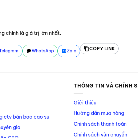
 chính là giá trị lớn nhất.
COPY LINK
Telegram
WhatsApp
Zalo
P
THÔNG TIN VÀ CHÍNH 
Giới thiệu
Hướng dẫn mua hàng
g ctv bán bao cao su
Chính sách thanh toán
huyên gia
Chính sách vận chuyển
lập CEO