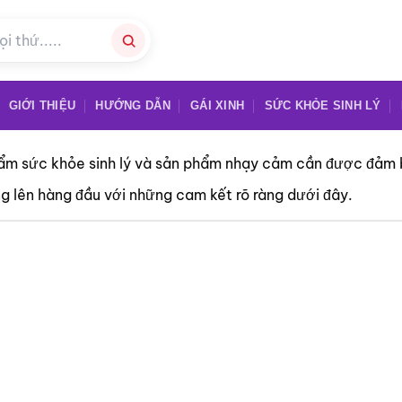
GIỚI THIỆU
HƯỚNG DẪN
GÁI XINH
SỨC KHỎE SINH LÝ
ẩm sức khỏe sinh lý và sản phẩm nhạy cảm cần được đảm b
àng lên hàng đầu với những cam kết rõ ràng dưới đây.