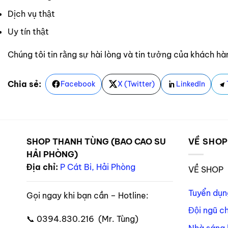
Dịch vụ thật
Uy tín thật
Chúng tôi tin rằng sự hài lòng và tin tưởng của khách hàng
Chia sẻ:
Facebook
X (Twitter)
LinkedIn
SHOP THANH TÙNG (BAO CAO SU
VỀ SHO
HẢI PHÒNG)
Địa chỉ:
P Cát Bi, Hải Phòng
VỀ SHOP
Tuyển dụn
Gọi ngay khi bạn cần – Hotline:
Đội ngũ c
📞 0394.830.216 (Mr. Tùng)
Nhà sáng 