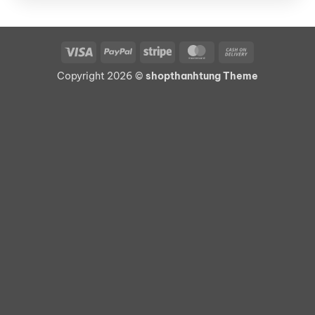
Visa
PayPal
Stripe
MasterCard
Cash
On
Copyright 2026 ©
shopthanhtung Theme
Delivery