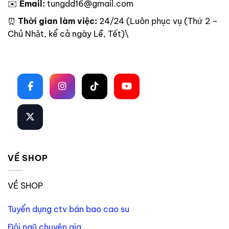
✉️
Email:
tungdd16@gmail.com
⏰
Thời gian làm việc:
24/24 (Luôn phục vụ (Thứ 2 –
Chủ Nhật, kể cả ngày Lễ, Tết)\
Theo dõi trên mạng xã hội
VỀ SHOP
VỀ SHOP
Tuyển dụng ctv bán bao cao su
Đội ngũ chuyên gia