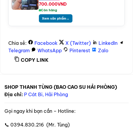
700.000
VND
Còn hàng
Xem sản phẩm
→
Chia sẻ:
Facebook
X (Twitter)
LinkedIn
Telegram
WhatsApp
Pinterest
Zalo
COPY LINK
SHOP THANH TÙNG (BAO CAO SU HẢI PHÒNG)
Địa chỉ:
P Cát Bi, Hải Phòng
Gọi ngay khi bạn cần – Hotline:
📞 0394.830.216 (Mr. Tùng)