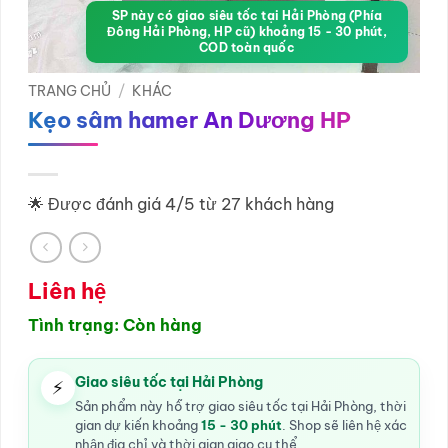
SP này có giao siêu tốc tại Hải Phòng (Phía
Đông Hải Phòng, HP cũ) khoảng 15 - 30 phút,
COD toàn quốc
TRANG CHỦ
/
KHÁC
Kẹo sâm hamer An Dương HP
🌟 Được đánh giá 4/5 từ 27 khách hàng
Liên hệ
Tình trạng: Còn hàng
Giao siêu tốc tại Hải Phòng
⚡
Sản phẩm này hỗ trợ giao siêu tốc tại Hải Phòng, thời
gian dự kiến khoảng
15 - 30 phút
. Shop sẽ liên hệ xác
nhận địa chỉ và thời gian giao cụ thể.