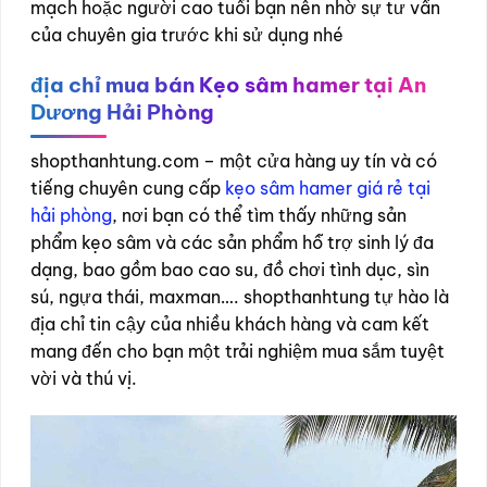
mạch hoặc người cao tuổi bạn nên nhờ sự tư vấn
của chuyên gia trước khi sử dụng nhé
địa chỉ mua bán
Kẹo sâm hamer tại An
Dương Hải Phòng
shopthanhtung.com – một cửa hàng uy tín và có
tiếng chuyên cung cấp
kẹo sâm hamer giá rẻ tại
hải phòng
, nơi bạn có thể tìm thấy những sản
phẩm kẹo sâm và các sản phẩm hỗ trợ sinh lý đa
dạng, bao gồm bao cao su, đồ chơi tình dục, sìn
sú, ngựa thái, maxman…. shopthanhtung tự hào là
địa chỉ tin cậy của nhiều khách hàng và cam kết
mang đến cho bạn một trải nghiệm mua sắm tuyệt
vời và thú vị.