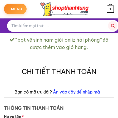
Bỏ
qua
MENU
1
nội
dung
“bọt vệ sinh nam giới oniiz hải phòng” đã
được thêm vào giỏ hàng.
CHI TIẾT THANH TOÁN
Bạn có mã ưu đãi?
Ấn vào đây để nhập mã
THÔNG TIN THANH TOÁN
Họ và tên
*