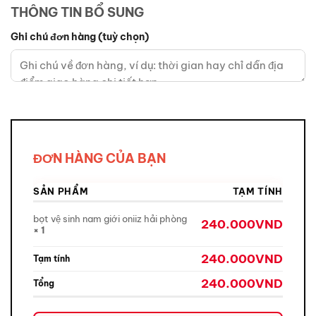
THÔNG TIN BỔ SUNG
Ghi chú đơn hàng
(tuỳ chọn)
ĐƠN HÀNG CỦA BẠN
SẢN PHẨM
TẠM TÍNH
bọt vệ sinh nam giới oniiz hải phòng
240.000
VND
× 1
240.000
VND
Tạm tính
240.000
VND
Tổng