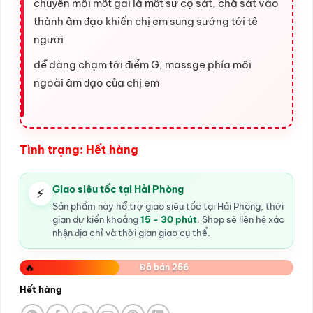
chuyển mỗi một gai là một sự cọ sát, chà sát vào
thành âm đạo khiến chị em sung sướng tới tê
người
dễ dàng chạm tới điểm G, massge phía môi
ngoài âm đạo của chị em
Tình trạng: Hết hàng
Giao siêu tốc tại Hải Phòng
⚡
Sản phẩm này hỗ trợ giao siêu tốc tại Hải Phòng, thời
gian dự kiến khoảng
15 - 30 phút
. Shop sẽ liên hệ xác
nhận địa chỉ và thời gian giao cụ thể.
🔥
Đã bán 256
Hết hàng