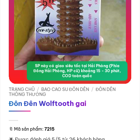
SP này có giao siêu tốc tại Hải Phòng (Phía
Đông Hải Phòng, HP cũ) khoảng 15 - 30 phút,
COD toàn quốc
TRANG CHỦ
/
BAO CAO SU ĐÔN DÊN
/
ĐÔN DÊN
THÔNG THƯỜNG
Đôn Đên Wolftooth gai
🔖
Mã sản phẩm:
7215
🌟 Được đánh giá 5/5 từ 26 khách hàng