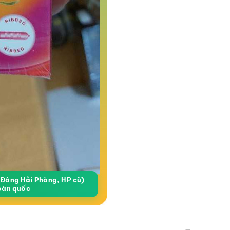
a Đông Hải Phòng, HP cũ)
oàn quốc