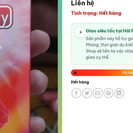
Liên hệ
Tình trạng: Hết hàng
Giao siêu tốc tại Hải
⚡
Sản phẩm này hỗ trợ gia
Phòng, thời gian dự ki
Shop sẽ liên hệ xác nhận
giao cụ thể.
🔥
Đã bá
Hết hàng