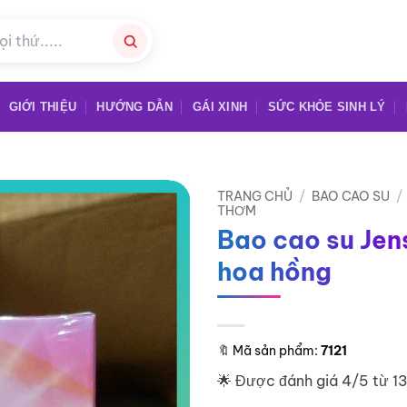
GIỚI THIỆU
HƯỚNG DẪN
GÁI XINH
SỨC KHỎE SINH LÝ
TRANG CHỦ
/
BAO CAO SU
/
THƠM
Bao cao su Jen
hoa hồng
🔖
Mã sản phẩm:
7121
🌟 Được đánh giá 4/5 từ 1