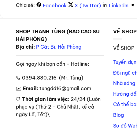
Chia sẻ:
Facebook
X (Twitter)
LinkedIn
SHOP THANH TÙNG (BAO CAO SU
VỀ SHO
HẢI PHÒNG)
Địa chỉ:
P Cát Bi, Hải Phòng
VỀ SHOP
Tuyển dụn
Gọi ngay khi bạn cần – Hotline:
Đội ngũ c
📞 0394.830.216 (Mr. Tùng)
Nhà sáng 
✉️
Email:
tungdd16@gmail.com
Hướng dẫ
⏰
Thời gian làm việc:
24/24 (Luôn
Có thể bạ
phục vụ (Thứ 2 – Chủ Nhật, kể cả
ngày Lễ, Tết)\
Blog
Sơ đồ Web
Theo dõi trên mạng xã hội