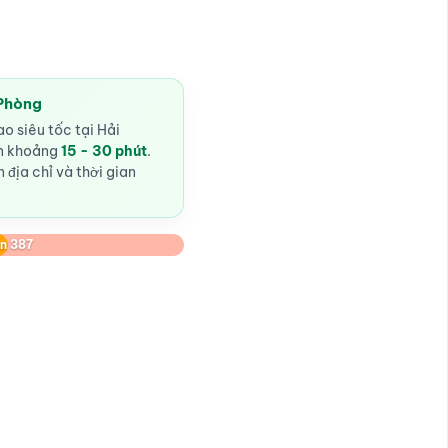
 Phòng
o siêu tốc tại Hải
ến khoảng
15 - 30 phút
.
 địa chỉ và thời gian
n 387