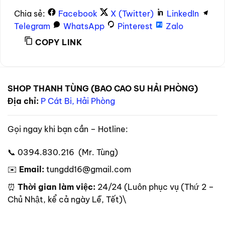
Chia sẻ:
Facebook
X (Twitter)
LinkedIn
Telegram
WhatsApp
Pinterest
Zalo
COPY LINK
SHOP THANH TÙNG (BAO CAO SU HẢI PHÒNG)
Địa chỉ:
P Cát Bi, Hải Phòng
Gọi ngay khi bạn cần – Hotline:
📞 0394.830.216 (Mr. Tùng)
✉️
Email:
tungdd16@gmail.com
⏰
Thời gian làm việc:
24/24 (Luôn phục vụ (Thứ 2 –
Chủ Nhật, kể cả ngày Lễ, Tết)\