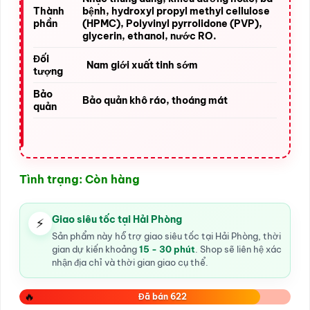
Thành
bệnh, hydroxyl propyl methyl cellulose
phần
(HPMC), Polyvinyl pyrrolidone (PVP),
glycerin, ethanol, nước RO.
Đối
Nam giới xuất tinh sớm
tượng
Bảo
Bảo quản khô ráo, thoáng mát
quản
Tình trạng: Còn hàng
Giao siêu tốc tại Hải Phòng
⚡
Sản phẩm này hỗ trợ giao siêu tốc tại Hải Phòng, thời
gian dự kiến khoảng
15 - 30 phút
. Shop sẽ liên hệ xác
nhận địa chỉ và thời gian giao cụ thể.
🔥
Đã bán 622