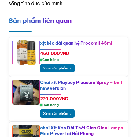
sống tình dục của mình.
Sản phẩm liên quan
xịt kéo dài quan hệ Procomil 45ml
450.000
VND
Còn hàng
Xem sản phẩm
→
Chai xịt Playboy Pleasure Spray – 5ml
new version
270.000
VND
Còn hàng
Xem sản phẩm
→
chai Xịt Kéo Dài Thời Gian Oleo Lampo
Max Power tại Hải Phòng