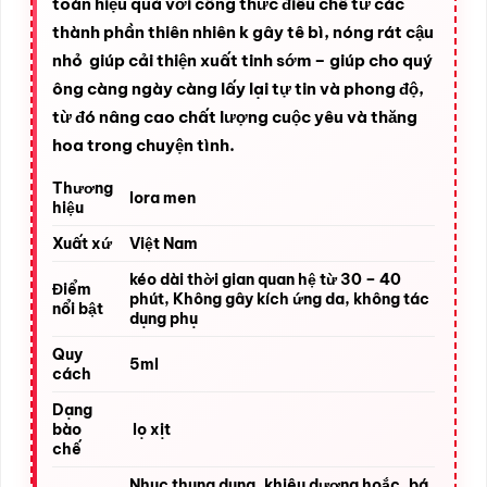
toàn hiệu quả với công thức điều chế từ các
thành phần thiên nhiên k gây tê bì, nóng rát cậu
nhỏ giúp cải thiện xuất tinh sớm – giúp cho quý
ông càng ngày càng lấy lại tự tin và phong độ,
từ đó nâng cao chất lượng cuộc yêu và thăng
hoa trong chuyện tình.
Thương
lora men
hiệu
Xuất xứ
Việt Nam
kéo dài thời gian quan hệ từ 30 – 40
Điểm
phút, Không gây kích ứng da, không tác
nổi bật
dụng phụ
Quy
5ml
cách
Dạng
bào
lọ xịt
chế
Nhục thung dung, khiêu dương hoắc, bá