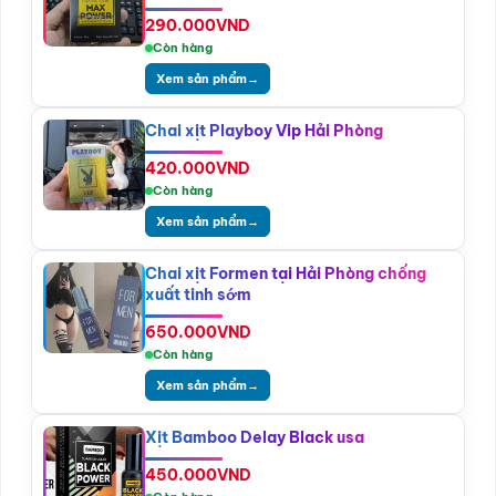
290.000
VND
Còn hàng
Xem sản phẩm
→
Chai xịt Playboy Vip Hải Phòng
420.000
VND
Còn hàng
Xem sản phẩm
→
Chai xịt Formen tại Hải Phòng chống
xuất tinh sớm
650.000
VND
Còn hàng
Xem sản phẩm
→
Xịt Bamboo Delay Black usa
450.000
VND