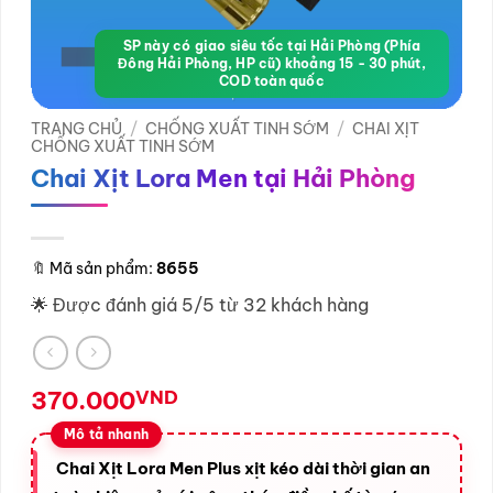
SP này có giao siêu tốc tại Hải Phòng (Phía
Đông Hải Phòng, HP cũ) khoảng 15 - 30 phút,
COD toàn quốc
TRANG CHỦ
/
CHỐNG XUẤT TINH SỚM
/
CHAI XỊT
CHỐNG XUẤT TINH SỚM
Chai Xịt Lora Men tại Hải Phòng
🔖
Mã sản phẩm:
8655
🌟 Được đánh giá 5/5 từ 32 khách hàng
370.000
VND
Chai Xịt Lora Men Plus xịt kéo dài thời gian an