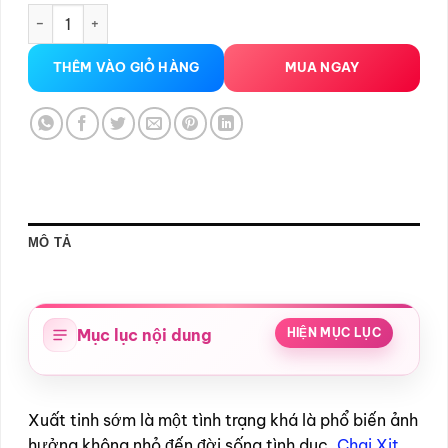
Chai Xịt Lora Men tại Hải Phòng số lượng
THÊM VÀO GIỎ HÀNG
MUA NGAY
MÔ TẢ
Mục lục nội dung
HIỆN MỤC LỤC
Xuất tinh sớm là một tình trạng khá là phổ biến ảnh
hưởng không nhỏ đến đời sống tình dục,
Chai Xịt