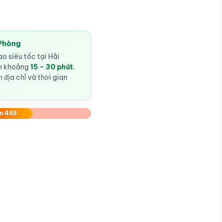
 Phòng
o siêu tốc tại Hải
ến khoảng
15 - 30 phút
.
 địa chỉ và thời gian
n 488