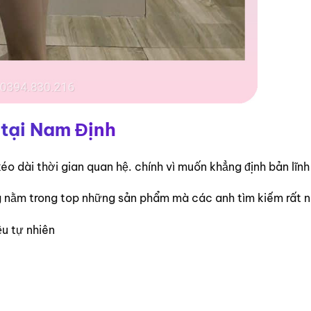
 tại Nam Định
éo dài thời gian quan hệ. chính vì muốn khẳng định bản lĩ
g nằm trong top những sản phẩm mà các anh tìm kiếm rất n
u tự nhiên