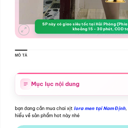
SP này có giao siêu tốc tại Hải Phòng (Phí
khoảng 15 - 30 phút, COD t
MÔ TẢ
Mục lục nội dung
bạn đang cần mua chai xịt
lora men tại Nam Định
,
hiểu về sản phẩm hot này nhé