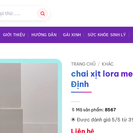
GIỚI THIỆU
HƯỚNG DẪN
GÁI XINH
SỨC KHỎE SINH LÝ
TRANG CHỦ
/
KHÁC
chai xịt lora m
Định
🔖
Mã sản phẩm:
8567
🌟 Được đánh giá 5/5 từ 3
Liên hệ