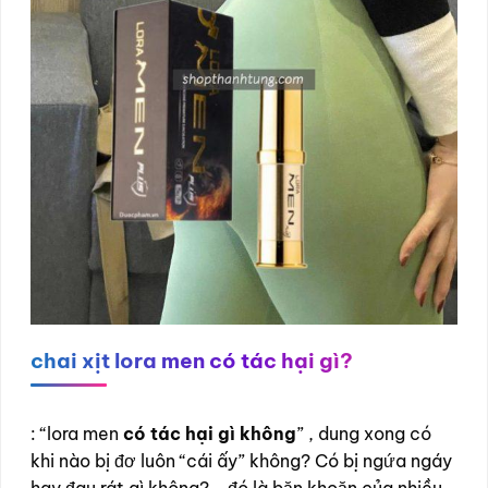
chai xịt lora men có tác hại gì?
: “lora men
có tác hại gì không
” , dung xong có
khi nào bị đơ luôn “cái ấy” không? Có bị ngứa ngáy
hay đau rát gì không?….đó là băn khoăn của nhiều