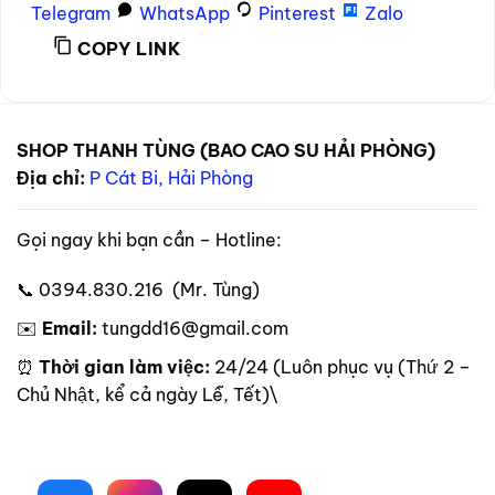
Telegram
WhatsApp
Pinterest
Zalo
COPY LINK
SHOP THANH TÙNG (BAO CAO SU HẢI PHÒNG)
Địa chỉ:
P Cát Bi, Hải Phòng
Gọi ngay khi bạn cần – Hotline:
📞 0394.830.216 (Mr. Tùng)
✉️
Email:
tungdd16@gmail.com
⏰
Thời gian làm việc:
24/24 (Luôn phục vụ (Thứ 2 –
Chủ Nhật, kể cả ngày Lễ, Tết)\
Theo dõi trên mạng xã hội