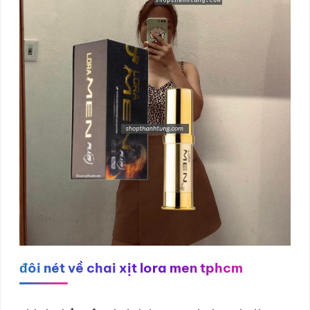
đôi nét về chai xịt lora men tphcm