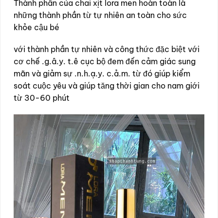
Thành phần của chai xịt lora men hoàn toàn là
những thành phần từ tự nhiên an toàn cho sức
khỏe cậu bé
với thành phần tự nhiên và công thức đặc biệt với
cơ chế .g.â.y. t.ê cục bộ đem đến cảm giác sung
mãn và giảm sự .n.h.ạ.y. c.ả.m. từ đó giúp kiểm
soát cuộc yêu và giúp tăng thời gian cho nam giới
từ 30-60 phút