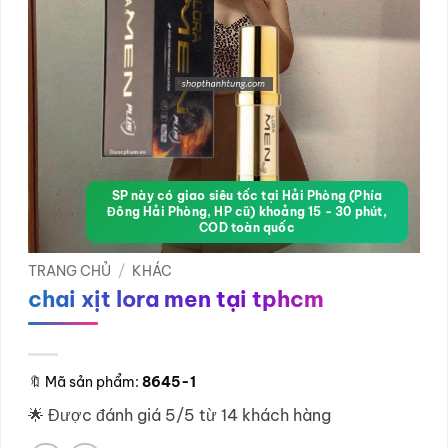
SP này có giao siêu tốc tại Hải Phòng (Phía
Đông Hải Phòng, HP cũ) khoảng 15 - 30 phút,
COD toàn quốc
TRANG CHỦ
/
KHÁC
chai xịt lora men tại tphcm
🔖
Mã sản phẩm:
8645-1
🌟 Được đánh giá 5/5 từ 14 khách hàng