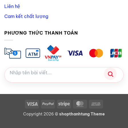
Liên hệ
Cam kết chất lượng
PHƯƠNG THỨC THANH TOÁN
Visa
PayPal
Stripe
MasterCard
Cash
On
Copyright 2026 ©
shopthanhtung Theme
Delivery