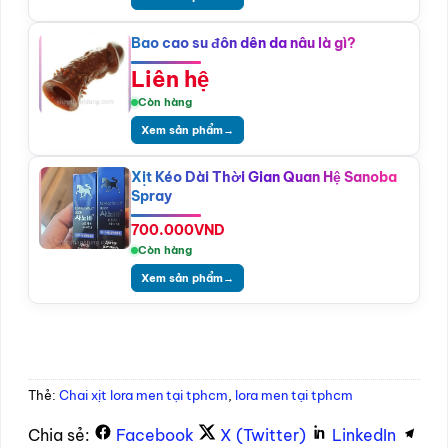
Bao cao su đôn dên da nâu là gì?
Liên hệ
Còn hàng
Xem sản phẩm
→
Xịt Kéo Dài Thời Gian Quan Hệ Sanoba
Spray
700.000
VND
Còn hàng
Xem sản phẩm
→
Thẻ:
Chai xịt lora men tại tphcm
,
lora men tại tphcm
Chia sẻ:
Facebook
X (Twitter)
LinkedIn