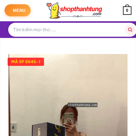
Bỏ
qua
MENU
0
nội
dung
MÃ SP 8645-1