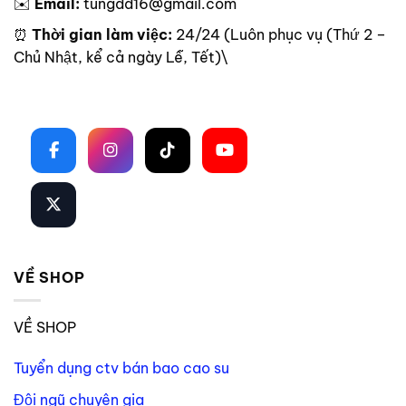
✉️
Email:
tungdd16@gmail.com
⏰
Thời gian làm việc:
24/24 (Luôn phục vụ (Thứ 2 –
Chủ Nhật, kể cả ngày Lễ, Tết)\
Theo dõi trên mạng xã hội
VỀ SHOP
VỀ SHOP
Tuyển dụng ctv bán bao cao su
Đội ngũ chuyên gia