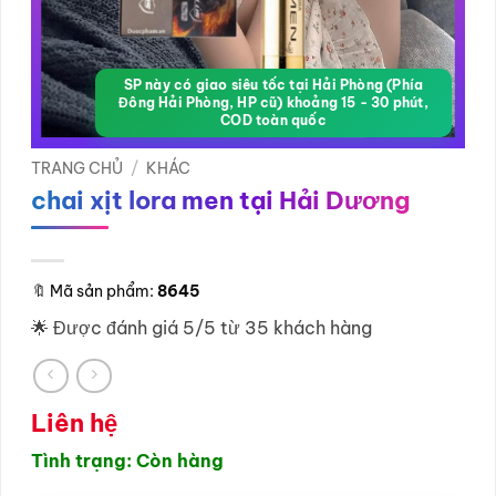
SP này có giao siêu tốc tại Hải Phòng (Phía
Đông Hải Phòng, HP cũ) khoảng 15 - 30 phút,
COD toàn quốc
TRANG CHỦ
/
KHÁC
chai xịt lora men tại Hải Dương
🔖
Mã sản phẩm:
8645
🌟 Được đánh giá 5/5 từ 35 khách hàng
Liên hệ
Tình trạng: Còn hàng