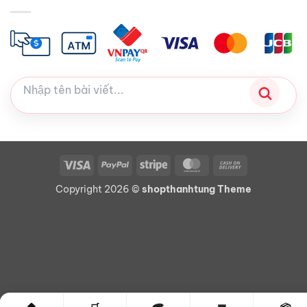
Visa
PayPal
Stripe
MasterCard
Cash
On
Copyright 2026 ©
shopthanhtung Theme
Delivery