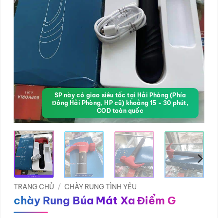
SP này có giao siêu tốc tại Hải Phòng (Phía
Đông Hải Phòng, HP cũ) khoảng 15 - 30 phút,
COD toàn quốc
TRANG CHỦ
/
CHÀY RUNG TÌNH YÊU
chày Rung Búa Mát Xa Điểm G