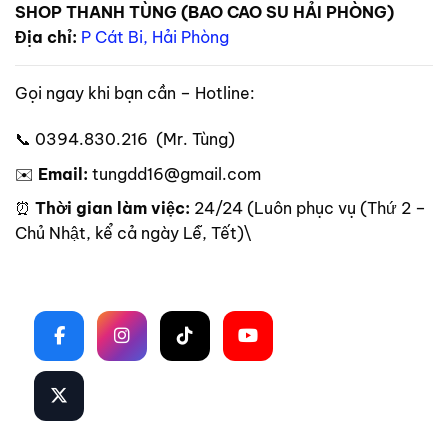
SHOP THANH TÙNG (BAO CAO SU HẢI PHÒNG)
Địa chỉ:
P Cát Bi, Hải Phòng
Gọi ngay khi bạn cần – Hotline:
📞 0394.830.216 (Mr. Tùng)
✉️
Email:
tungdd16@gmail.com
⏰
Thời gian làm việc:
24/24 (Luôn phục vụ (Thứ 2 –
Chủ Nhật, kể cả ngày Lễ, Tết)\
Theo dõi trên mạng xã hội