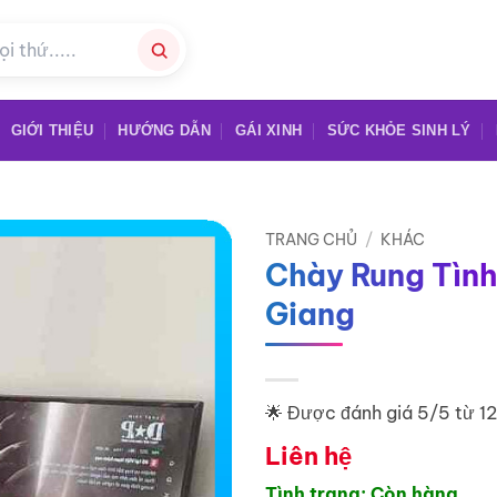
GIỚI THIỆU
HƯỚNG DẪN
GÁI XINH
SỨC KHỎE SINH LÝ
TRANG CHỦ
/
KHÁC
Chày Rung Tình
Giang
🌟 Được đánh giá 5/5 từ 1
Liên hệ
Tình trạng: Còn hàng