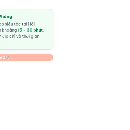
 Phòng
o siêu tốc tại Hải
ến khoảng
15 - 30 phút
.
 địa chỉ và thời gian
n 275