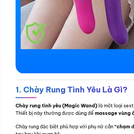
1. Chày Rung Tình Yêu Là Gì?
Chày rung tình yêu (Magic Wand)
là một loại sex
Thiết bị này thường được dùng để
massage vùng âm
Chày rung đặc biệt phù hợp với phụ nữ cần
“chạm đ