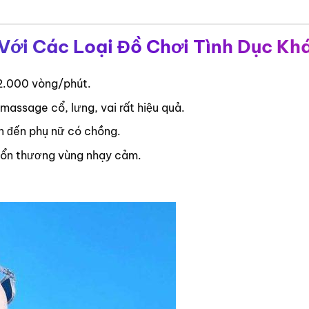
Với Các Loại Đồ Chơi Tình Dục Kh
12.000 vòng/phút.
massage cổ, lưng, vai rất hiệu quả.
ân đến phụ nữ có chồng.
 tổn thương vùng nhạy cảm.