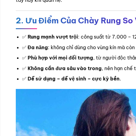
tay hay khi quan hệ.
2. Ưu Điểm Của Chày Rung So 
✅
Rung mạnh vượt trội
: công suất từ 7.000 – 
✅
Đa năng
: không chỉ dùng cho vùng kín mà còn 
✅
Phù hợp với mọi đối tượng
, từ người độc th
✅
Không cần đưa sâu vào trong
, nên hạn chế
✅
Dễ sử dụng – dễ vệ sinh – cực kỳ bền
.