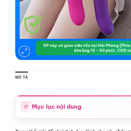
SP này có giao siêu tốc tại Hải Phòng (Phí
khoảng 15 - 30 phút, COD t
MÔ TẢ
Mục lục nội dung