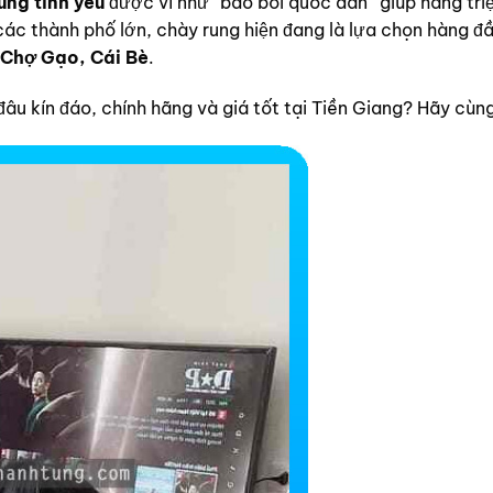
ung tình yêu
được ví như “bảo bối quốc dân” giúp hàng triệu
ác thành phố lớn, chày rung hiện đang là lựa chọn hàng đầ
 Chợ Gạo, Cái Bè
.
âu kín đáo, chính hãng và giá tốt tại Tiền Giang? Hãy cùn