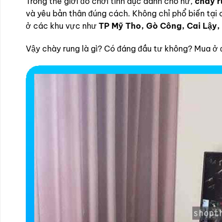
Trong thế giới đồ chơi tình dục dành cho nữ,
chày r
và yêu bản thân đúng cách. Không chỉ phổ biến tại c
ở các khu vực như
TP Mỹ Tho, Gò Công, Cai Lậy,
Vậy chày rung là gì? Có đáng đầu tư không? Mua ở đ