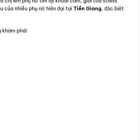
 chị em phụ nữ tìm lại khoái cảm, giải tỏa stress
u của nhiều phụ nữ hiện đại tại
Tiền Giang
, đặc biệt
g khám phá!