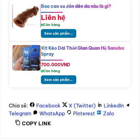
Bao cao su đôn dên da nâu là gì?
Liên hệ
Còn hàng
Xem sản phẩm
→
Xịt Kéo Dài Thời Gian Quan Hệ Sanoba
Spray
700.000
VND
Còn hàng
Xem sản phẩm
→
Chia sẻ:
Facebook
X (Twitter)
LinkedIn
Telegram
WhatsApp
Pinterest
Zalo
COPY LINK