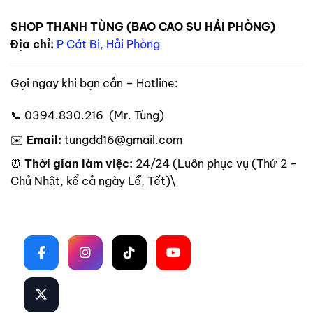
SHOP THANH TÙNG (BAO CAO SU HẢI PHÒNG)
Địa chỉ:
P Cát Bi, Hải Phòng
Gọi ngay khi bạn cần – Hotline:
📞 0394.830.216 (Mr. Tùng)
✉️
Email:
tungdd16@gmail.com
⏰
Thời gian làm việc:
24/24 (Luôn phục vụ (Thứ 2 –
Chủ Nhật, kể cả ngày Lễ, Tết)\
Theo dõi trên mạng xã hội