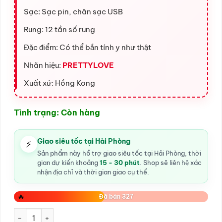
Sạc: Sạc pin, chân sạc USB
Rung: 12 tần số rung
Đặc điểm: Có thể bắn tính y như thật
Nhãn hiệu:
PRETTYLOVE
Xuất xứ: Hồng Kong
Tình trạng: Còn hàng
Giao siêu tốc tại Hải Phòng
⚡
Sản phẩm này hỗ trợ giao siêu tốc tại Hải Phòng, thời
gian dự kiến khoảng
15 - 30 phút
. Shop sẽ liên hệ xác
nhận địa chỉ và thời gian giao cụ thể.
🔥
Đã bán 327
Dương Vật Giả Pretty Love Henry Bắn Tinh Trùng số lượng