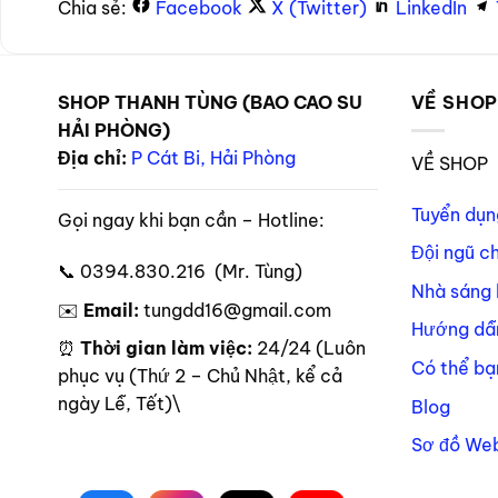
Chia sẻ:
Facebook
X (Twitter)
LinkedIn
SHOP THANH TÙNG (BAO CAO SU
VỀ SHO
HẢI PHÒNG)
Địa chỉ:
P Cát Bi, Hải Phòng
VỀ SHOP
Tuyển dụn
Gọi ngay khi bạn cần – Hotline:
Đội ngũ c
📞 0394.830.216 (Mr. Tùng)
Nhà sáng 
✉️
Email:
tungdd16@gmail.com
Hướng dẫ
⏰
Thời gian làm việc:
24/24 (Luôn
Có thể bạ
phục vụ (Thứ 2 – Chủ Nhật, kể cả
ngày Lễ, Tết)\
Blog
Sơ đồ Web
Theo dõi trên mạng xã hội