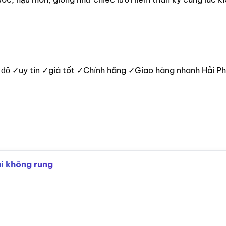
 độ ✓uy tín ✓giá tốt ✓Chính hãng ✓Giao hàng nhanh Hải P
i không rung