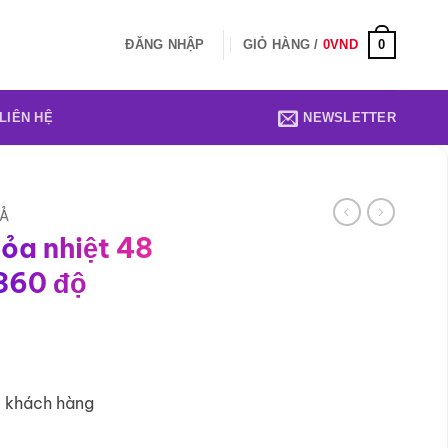
0
ĐĂNG NHẬP
GIỎ HÀNG /
0
VND
LIÊN HỆ
NEWSLETTER
IẢ
ỏa nhiệt 48
360 độ
9 khách hàng