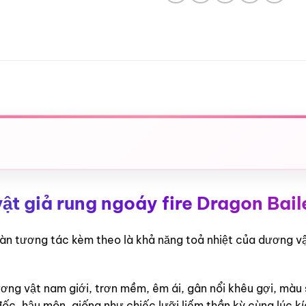
t giả rung ngoáy fire Dragon Bail
àn tương tác kèm theo là khả năng toả nhiệt của dương v
ng vật nam giới, trơn mềm, êm ái, gân nổi khêu gợi, màu 
ốc, hậu môn, giống như chiếc lưỡi liếm thần kỳ cùng lúc k