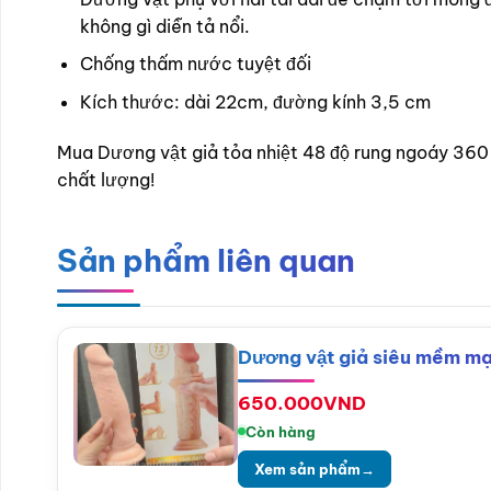
không gì diễn tả nổi.
Chống thấm nước tuyệt đối
Kích thước: dài 22cm, đường kính 3,5 cm
Mua Dương vật giả tỏa nhiệt 48 độ rung ngoáy 360
chất lượng!
Sản phẩm liên quan
Dương vật giả siêu mềm mạ
650.000
VND
Còn hàng
Xem sản phẩm
→