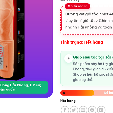
Dương vật giả tỏa nhiệt 4
✓uy tín ✓giá tốt ✓Chính
nhanh Hải Phòng và toàn
Tình trạng: Hết hàng
Giao siêu tốc tại Hải
⚡
Sản phẩm này hỗ trợ gia
Phòng, thời gian dự ki
Shop sẽ liên hệ xác nhận
giao cụ thể.
a Đông Hải Phòng, HP cũ)
oàn quốc
🔥
Đã bá
Hết hàng