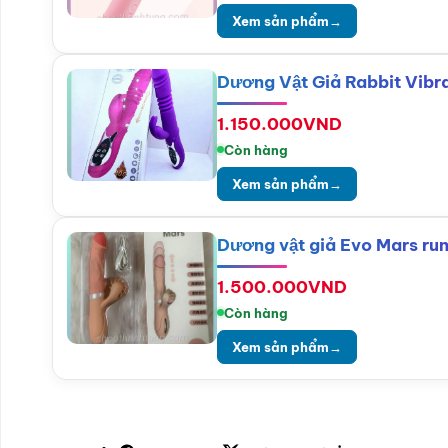
Xem sản phẩm
→
Dương Vật Giả Rabbit Vibr
1.150.000
VND
Còn hàng
Xem sản phẩm
→
Dương vật giả Evo Mars run
1.500.000
VND
Còn hàng
Xem sản phẩm
→