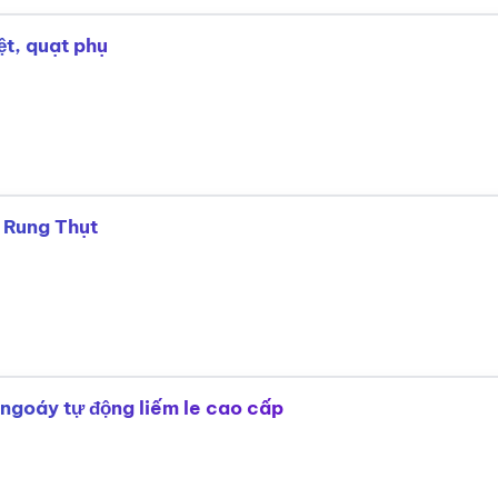
ệt, quạt phụ
 Rung Thụt
 ngoáy tự động liếm le cao cấp