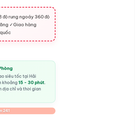
8 độ rung ngoáy 360 độ
 hãng ✓Giao hàng
 quốc
 Phòng
o siêu tốc tại Hải
ến khoảng
15 - 30 phút
.
 địa chỉ và thời gian
n 241