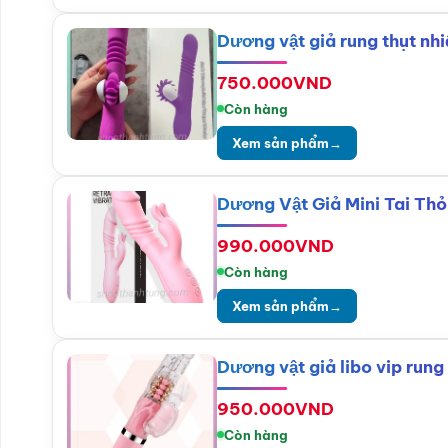
Dương vật giả rung thụt nhi
750.000
VND
Còn hàng
Xem sản phẩm
→
Dương Vật Giả Mini Tai Thỏ
990.000
VND
Còn hàng
Xem sản phẩm
→
Dương vật giả libo vip rung
950.000
VND
Còn hàng