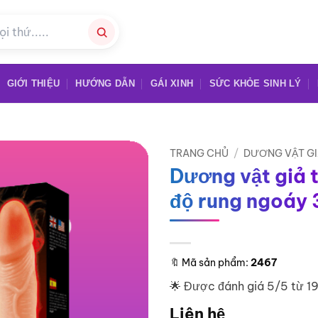
GIỚI THIỆU
HƯỚNG DẪN
GÁI XINH
SỨC KHỎE SINH LÝ
TRANG CHỦ
/
DƯƠNG VẬT G
Dương vật giả t
độ rung ngoáy 
🔖
Mã sản phẩm:
2467
🌟 Được đánh giá 5/5 từ 1
Liên hệ