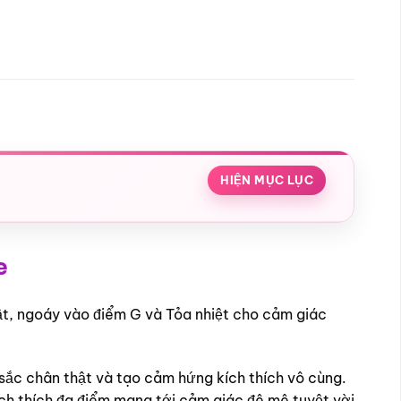
HIỆN MỤC LỤC
e
ật, ngoáy vào điểm G và Tỏa nhiệt cho cảm giác
sắc chân thật và tạo cảm hứng kích thích vô cùng.
ích thích đa điểm mang tới cảm giác đê mê tuyệt vời