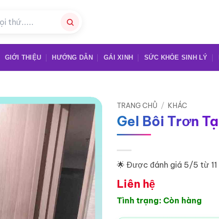
GIỚI THIỆU
HƯỚNG DẪN
GÁI XINH
SỨC KHỎE SINH LÝ
TRANG CHỦ
/
KHÁC
Gel Bôi Trơn T
🌟 Được đánh giá 5/5 từ 1
Liên hệ
Tình trạng: Còn hàng