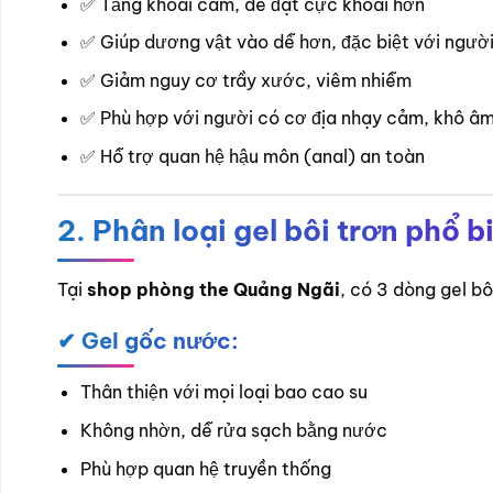
✅ Tăng khoái cảm, dễ đạt cực khoái hơn
✅ Giúp dương vật vào dễ hơn, đặc biệt với người
✅ Giảm nguy cơ trầy xước, viêm nhiễm
✅ Phù hợp với người có cơ địa nhạy cảm, khô â
✅ Hỗ trợ quan hệ hậu môn (anal) an toàn
2. Phân loại gel bôi trơn phổ b
Tại
shop phòng the Quảng Ngãi
, có 3 dòng gel bô
✔ Gel gốc nước:
Thân thiện với mọi loại bao cao su
Không nhờn, dễ rửa sạch bằng nước
Phù hợp quan hệ truyền thống