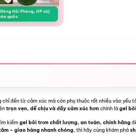
a Đông Hải Phòng, HP cũ)
oàn quốc
ng chỉ đến từ cảm xúc mà còn phụ thuộc rất nhiều vào yếu 
nên
trọn vẹn, dễ chịu và đầy cảm xúc hơn
chính là
gel bô
tìm kiếm
gel bôi trơn chất lượng, an toàn, chính hãng
để
n tâm – giao hàng nhanh chóng
, thì hãy cùng khám phá
sh