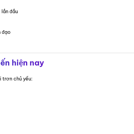
 lần đầu
m đạo
iến hiện nay
i trơn chủ yếu: