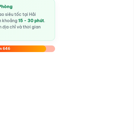
 Phòng
o siêu tốc tại Hải
ến khoảng
15 - 30 phút
.
 địa chỉ và thời gian
n 646