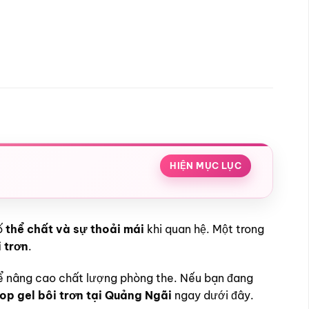
HIỆN MỤC LỤC
tố
thể chất và sự thoải mái
khi quan hệ. Một trong
i trơn
.
 nâng cao chất lượng phòng the. Nếu bạn đang
op gel bôi trơn tại Quảng Ngãi
ngay dưới đây.