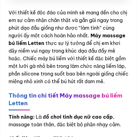
Với thiết kế độc đáo của mình sẽ mang đến cho chị
em sự cảm nhận chân thật và gần gũi ngay trong
phút dạo đầu giống như được “làm tình” cùng
người ấy một cách hoàn hảo nhất.
Máy massage
bú liếm Letten
thực sự lý tưởng để chị em khơi
dậy niềm vui ngay trong khúc dạo đầu đầy mê
hoặc. Chiếc máy bú liếm với thiết kế đặc biệt gồm
một lưỡi gà nhỏ bên trong làm chức năng liếm láp,
phần silicone trong suốt bao bên ngoài giống chiếc
miệng nhỏ xinh có thể bú hút rất đam mê.
Thông tin chi tiết Máy massage bú liếm
Letten
Tính năng:
Là
đồ chơi tình dục nữ cao cấp
,
massage toàn thân, đặc biệt bộ phận nhạy cảm.