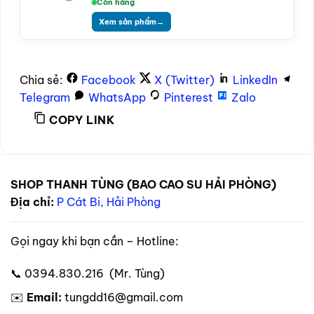
Còn hàng
Xem sản phẩm
→
Chia sẻ:
Facebook
X (Twitter)
LinkedIn
Telegram
WhatsApp
Pinterest
Zalo
COPY LINK
SHOP THANH TÙNG (BAO CAO SU HẢI PHÒNG)
Địa chỉ:
P Cát Bi, Hải Phòng
Gọi ngay khi bạn cần – Hotline:
📞 0394.830.216 (Mr. Tùng)
✉️
Email:
tungdd16@gmail.com