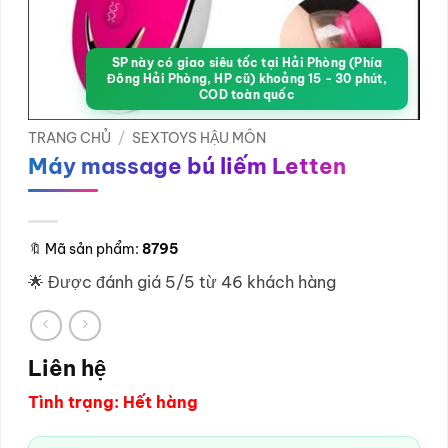
SP này có giao siêu tốc tại Hải Phòng (Phía
Đông Hải Phòng, HP cũ) khoảng 15 - 30 phút,
COD toàn quốc
TRANG CHỦ
/
SEXTOYS HẬU MÔN
Máy massage bú liếm Letten
🔖
Mã sản phẩm:
8795
🌟 Được đánh giá 5/5 từ 46 khách hàng
Liên hệ
Tình trạng: Hết hàng