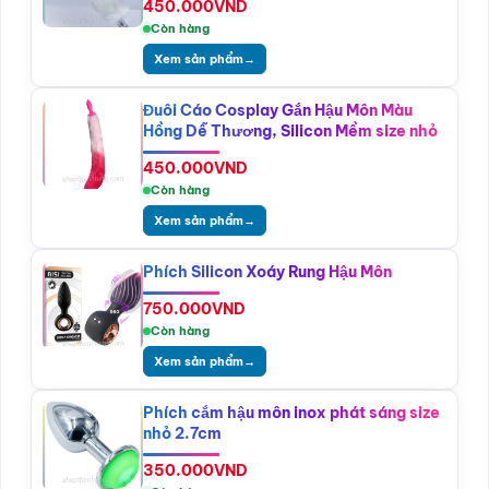
450.000
VND
Còn hàng
Xem sản phẩm
→
Đuôi Cáo Cosplay Gắn Hậu Môn Màu
Hồng Dễ Thương, Silicon Mềm size nhỏ
450.000
VND
Còn hàng
Xem sản phẩm
→
Phích Silicon Xoáy Rung Hậu Môn
750.000
VND
Còn hàng
Xem sản phẩm
→
Phích cắm hậu môn inox phát sáng size
nhỏ 2.7cm
350.000
VND