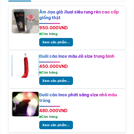
Âm đạo giả Jiuai siêu rung rên cao cấp
giống thật
950.000
VND
Còn hàng
Xem sản phẩm
→
Đuôi cáo inox màu đỏ size trung bình
450.000
VND
Còn hàng
Xem sản phẩm
→
Đuôi cáo inox phát sáng size nhỏ màu
trắng
480.000
VND
Còn hàng
Xem sản phẩm
→