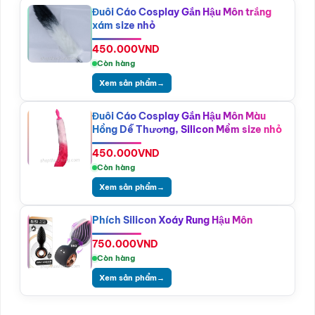
Đuôi Cáo Cosplay Gắn Hậu Môn trắng
xám size nhỏ
450.000
VND
Còn hàng
Xem sản phẩm
→
Đuôi Cáo Cosplay Gắn Hậu Môn Màu
Hồng Dễ Thương, Silicon Mềm size nhỏ
450.000
VND
Còn hàng
Xem sản phẩm
→
Phích Silicon Xoáy Rung Hậu Môn
750.000
VND
Còn hàng
Xem sản phẩm
→