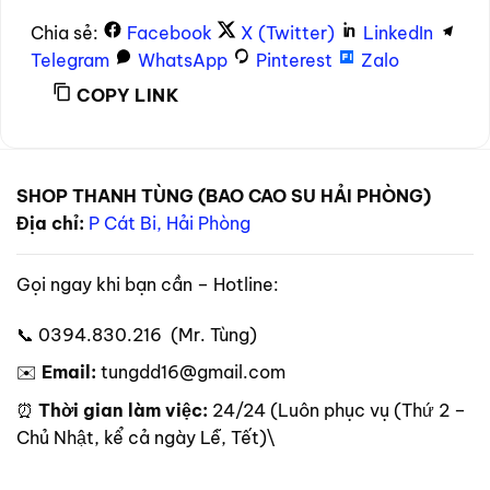
Chia sẻ:
Facebook
X (Twitter)
LinkedIn
Telegram
WhatsApp
Pinterest
Zalo
COPY LINK
SHOP THANH TÙNG (BAO CAO SU HẢI PHÒNG)
Địa chỉ:
P Cát Bi, Hải Phòng
Gọi ngay khi bạn cần – Hotline:
📞 0394.830.216 (Mr. Tùng)
✉️
Email:
tungdd16@gmail.com
⏰
Thời gian làm việc:
24/24 (Luôn phục vụ (Thứ 2 –
Chủ Nhật, kể cả ngày Lễ, Tết)\