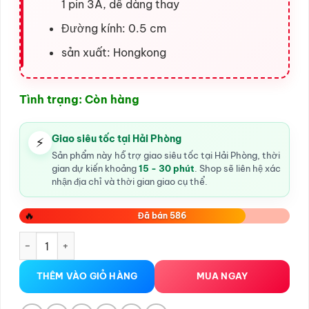
1 pin 3A, dễ dàng thay
Đường kính: 0.5 cm
sản xuất: Hongkong
Tình trạng: Còn hàng
Giao siêu tốc tại Hải Phòng
⚡
Sản phẩm này hỗ trợ giao siêu tốc tại Hải Phòng, thời
gian dự kiến khoảng
15 - 30 phút
. Shop sẽ liên hệ xác
nhận địa chỉ và thời gian giao cụ thể.
🔥
Đã bán 586
Que Rung Niệu Đạo 10 Chế Độ Rung tại Hải Phòng số lượng
THÊM VÀO GIỎ HÀNG
MUA NGAY